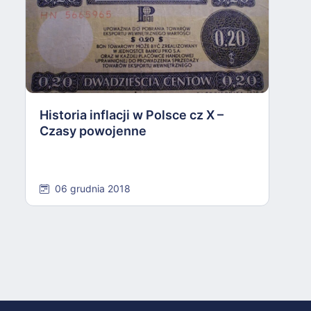
W
w
I
Historia inflacji w Polsce cz X –
Czasy powojenne
06 grudnia 2018