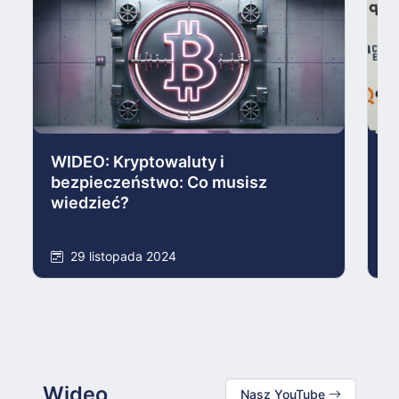
WIDEO: Kryptowaluty i
K
bezpieczeństwo: Co musisz
W
wiedzieć?
T
29 listopada 2024
Wideo
Nasz YouTube