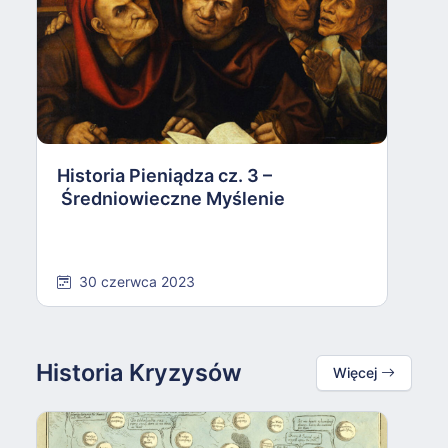
H
R
Historia Pieniądza cz. 3 –
Średniowieczne Myślenie
30 czerwca 2023
Historia Kryzysów
Więcej