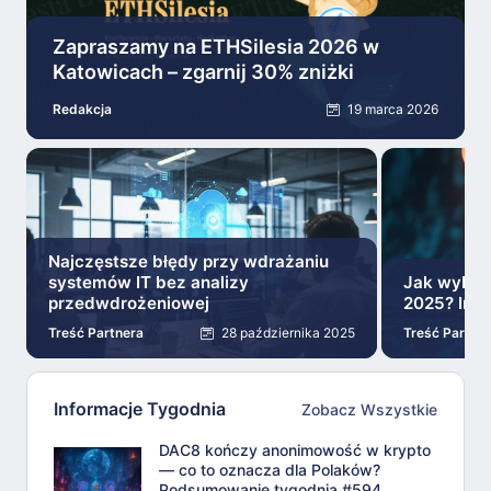
Zapraszamy na ETHSilesia 2026 w
Katowicach – zgarnij 30% zniżki
Redakcja
19 marca 2026
Najczęstsze błędy przy wdrażaniu
systemów IT bez analizy
Jak wybra
przedwdrożeniowej
2025? Inst
Treść Partnera
28 października 2025
Treść Partne
Informacje Tygodnia
Zobacz Wszystkie
DAC8 kończy anonimowość w krypto
— co to oznacza dla Polaków?
Podsumowanie tygodnia #594