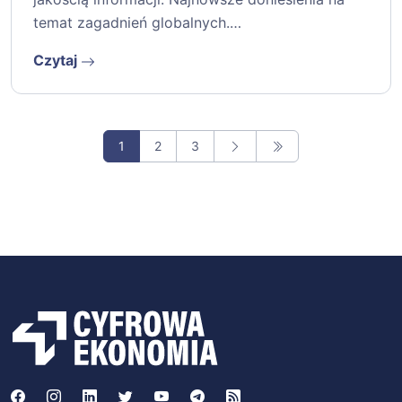
temat zagadnień globalnych.…
Czytaj
1
2
3