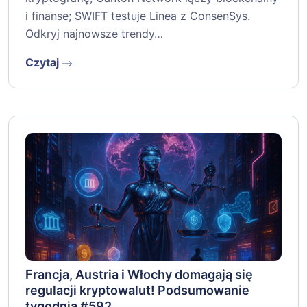
i finanse; SWIFT testuje Linea z ConsenSys.
Odkryj najnowsze trendy…
Czytaj
Francja, Austria i Włochy domagają się
regulacji kryptowalut! Podsumowanie
tygodnia #592