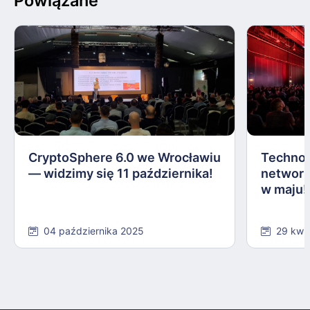
Powiązane
CryptoSphere 6.0 we Wrocławiu
Technol
— widzimy się 11 października!
network
w maju!
04 października 2025
29 kwi