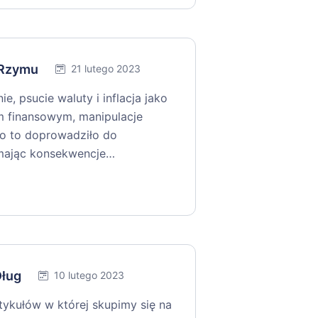
k Rzymu
21 lutego 2023
, psucie waluty i inflacja jako
m finansowym, manipulacje
ko to doprowadziło do
mając konsekwencje…
Dług
10 lutego 2023
tykułów w której skupimy się na