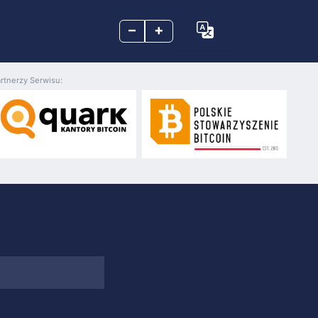
–
+
rtnerzy Serwisu: