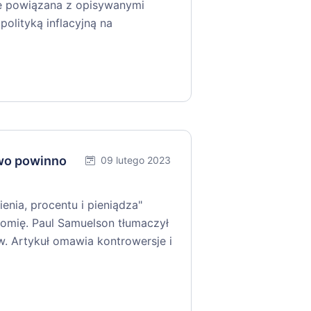
iśle powiązana z opisywanymi
olityką inflacyjną na
two powinno
09 lutego 2023
ienia, procentu i pieniądza"
omię. Paul Samuelson tłumaczył
w. Artykuł omawia kontrowersje i