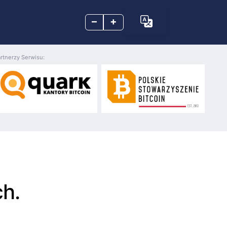
–
+
rtnerzy Serwisu:
h.