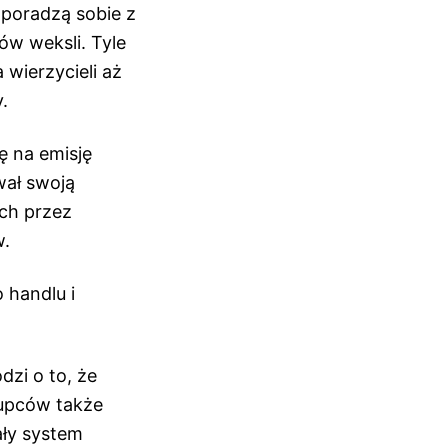
 poradzą sobie z
w weksli. Tyle
 wierzycieli aż
.
ę na emisję
ał swoją
ych przez
w.
 handlu i
zi o to, że
kupców także
ały system