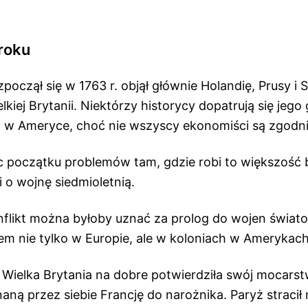
roku
zpoczął się w 1763 r. objął głównie Holandię, Prusy i
elkiej Brytanii. Niektórzy historycy dopatrują się jeg
ią w Ameryce, choć nie wszyscy ekonomiści są zgodni
 początku problemów tam, gdzie robi to większość 
 o wojnę siedmioletnią.
likt można byłoby uznać za prolog do wojen świato
iem nie tylko w Europie, ale w koloniach w Amerykac
Wielka Brytania na dobre potwierdziła swój mocarst
ną przez siebie Francję do narożnika. Paryż stracił 