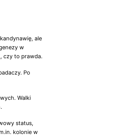
 Skandynawię, ale
o genezy w
, czy to prawda.
badaczy. Po
wych. Walki
h.
wowy status,
m.in. kolonie w