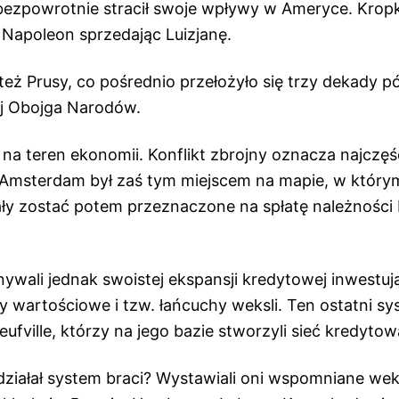
 bezpowrotnie stracił swoje wpływy w Ameryce. Kropk
 Napoleon sprzedając Luizjanę.
eż Prusy, co pośrednio przełożyło się trzy dekady p
j Obojga Narodów.
na teren ekonomii. Konflikt zbrojny oznacza najczęśc
o Amsterdam był zaś tym miejscem na mapie, w któ
iały zostać potem przeznaczone na spłatę należności 
ywali jednak swoistej ekspansji kredytowej inwestują
y wartościowe i tzw. łańcuchy weksli. Ten ostatni s
ufville, którzy na jego bazie stworzyli sieć kredytow
działał system braci? Wystawiali oni wspomniane we