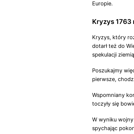
Europie.
Kryzys 1763 
Kryzys, który ro
dotarł też do Wi
spekulacji ziem
Poszukajmy więc
pierwsze, chodzi
Wspomniany konf
toczyły się bow
W wyniku wojny 
spychając pokona