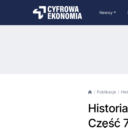
Newsy
Publikacje
His
Histori
Część 7.