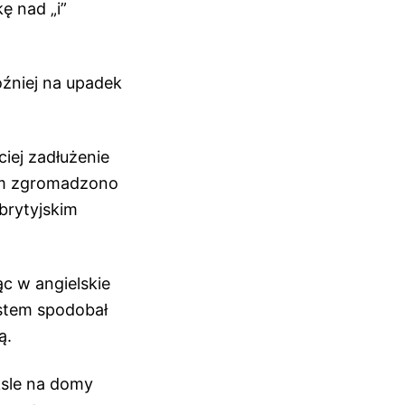
ę nad „i”
óźniej na upadek
iej zadłużenie
rym zgromadzono
brytyjskim
c w angielskie
ystem spodobał
ą.
ksle na domy