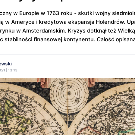
zny w Europie w 1763 roku - skutki wojny siedmiole
mią w Ameryce i kredytowa ekspansja Holendrów. U
ja rynku w Amsterdamskim. Kryzys dotknął też Wielką 
ąc stabilności finansowej kontynentu. Całość opisana
ewski
021 | 13:13