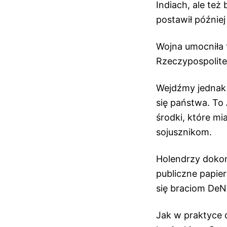
Indiach, ale też
postawił później
Wojna umocniła t
Rzeczypospolite
Wejdźmy jednak 
się państwa. T
środki, które m
sojusznikom.
Holendrzy dokon
publiczne papier
się braciom DeNe
Jak w praktyce 