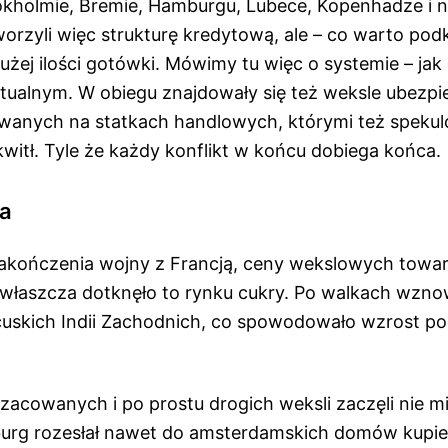
okholmie, Bremie, Hamburgu, Lubece, Kopenhadze i 
orzyli więc strukturę kredytową, ale – co warto podk
żej ilości gotówki. Mówimy tu więc o systemie – jak
irtualnym. W obiegu znajdowały się też weksle ubezp
wanych na statkach handlowych, którymi też speku
witł. Tyle że każdy konflikt w końcu dobiega końca.
a
zakończenia wojny z Francją, ceny wekslowych tow
właszcza dotknęło to rynku cukry. Po walkach wzn
uskich Indii Zachodnich, co spowodowało wzrost po
acowanych i po prostu drogich weksli zaczęli nie m
burg rozesłał nawet do amsterdamskich domów kupiec