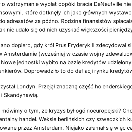
 o wstrzymanie wypłat dopóki bracia DeNeufville nie
nsowymi, które dotknęły ich jako głównych wystawcó
 do adresatów za późno. Rodzina finansistów spłacała
 tak nie udało się od nich uzyskać większości pieniędzy
no dopiero, gdy król Prus Fryderyk II zdecydował si
 Amsterdamie (wcześniej w czasie wojny zdewaluow
. Nowe jednostki wybito na bazie kredytów udzielon
ankierów. Doprowadziło to do deflacji rynku kredytó
zystał Londyn. Przejął znaczną część holenderskiego
 i Skandynawią.
 mówimy o tym, że kryzys był ogólnoeuropejski? Chod
entalny handel. Weksle berlińskich czy szwedzkich 
towane przez Amsterdam. Niejako załamał się więc c