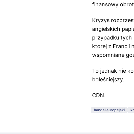
finansowy obrot
Kryzys rozprzest
angielskich pap
przypadku tych 
której z Francji
wspomniane gos
To jednak nie k
boleśniejszy.
CDN.
handel europejski
k