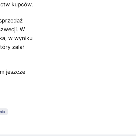
ructw kupców.
 sprzedaż
Szwecji. W
ka, w wyniku
tóry zalał
em jeszcze
nia