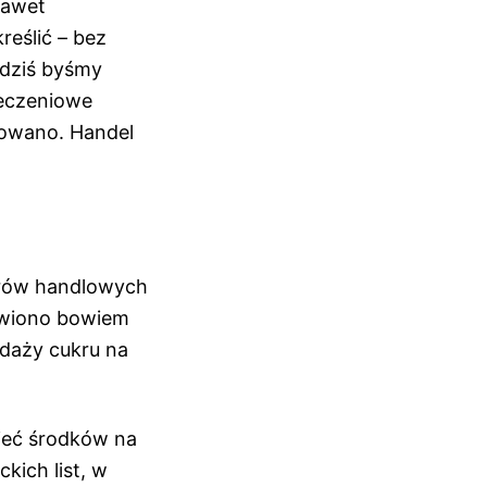
nawet
reślić – bez
 dziś byśmy
ieczeniowe
lowano. Handel
arów handlowych
owiono bowiem
daży cukru na
ieć środków na
kich list, w