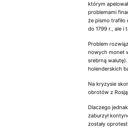
którym apelował
problemami fina
że pismo trafiło
do 1799 r., ale i
Problem rozwiąza
nowych monet w
srebrną walutę)
holenderskich b
Na kryzysie skor
obrotów z Rosją
Dlaczego jednak
zaburzył kontyn
zostały oprotes