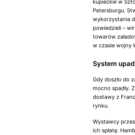
kupieckie w Szt
Petersburgu. Stw
wykorzystania du
powiedzieli – w
towarów załado
w czasie wojny k
System upad
Gdy doszło do 
mocno spadły. Z
dostawy z Franc
rynku.
Wystawcy przesz
ich spłatę. Ham