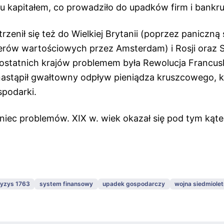
u kapitałem, co prowadziło do upadków firm i bank
rzenił się też do Wielkiej Brytanii (poprzez paniczną
ierów wartościowych przez Amsterdam) i Rosji oraz 
ostatnich krajów problemem była Rewolucja Francus
 nastąpił gwałtowny odpływ pieniądza kruszcowego, k
podarki.
oniec problemów. XIX w. wiek okazał się pod tym kąt
ryzys 1763
system finansowy
upadek gospodarczy
wojna siedmiolet