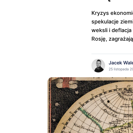
Kryzys ekonomic
spekulacje zie
weksli i deflac
Rosję, zagrażaj
Jacek Wal
25 listopada 2