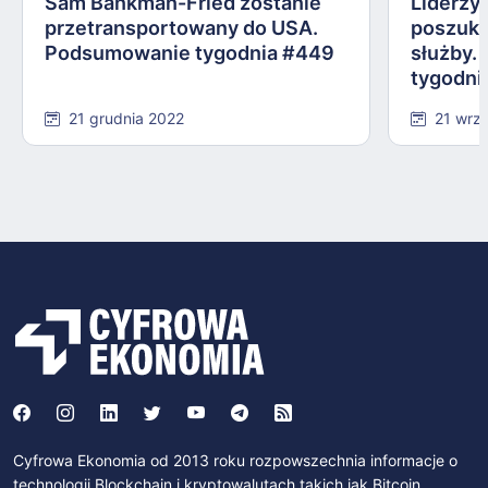
Sam Bankman-Fried zostanie
Liderzy
przetransportowany do USA.
poszuki
Podsumowanie tygodnia #449
służby.
tygodni
21 grudnia 2022
21 wrz
Cyfrowa Ekonomia od 2013 roku rozpowszechnia informacje o
technologii Blockchain i kryptowalutach takich jak Bitcoin,