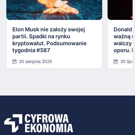
Elon Musk nie założy swojej
Donald 
partii. Spadki na rynku
ważną 
kryptowalut. Podsumowanie
walczy 
tygodnia #587
oporu. 
#584
20 sierpnia 2025
30 lipc