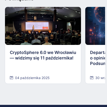
CryptoSphere 6.0 we Wrocławiu
Departa
— widzimy się 11 października!
o opinie
Podsum
04 października 2025
30 wrz