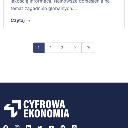
jakością informacji. Najnowsze doniesienia na
temat zagadnień globalnych.…
Czytaj
1
2
3