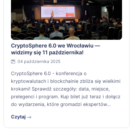
CryptoSphere 6.0 we Wrocławiu —
widzimy się 11 października!
04 października 2025
CryptoSphere 6.0 - konferencja o
kryptowalutach i blockchainie zbliża się wielkimi
krokami! Sprawdź szczegóły: data, miejsce,
prelegenci i program. Kup bilet już teraz i dołącz
do wydarzenia, które gromadzi ekspertów…
Czytaj