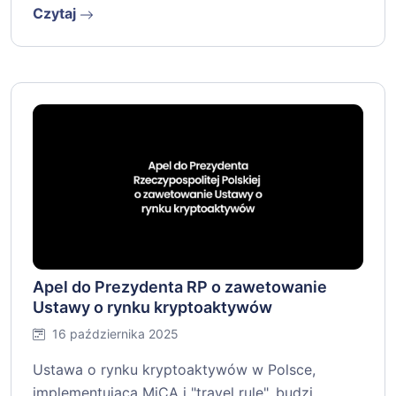
Czytaj
Apel do Prezydenta RP o zawetowanie
Ustawy o rynku kryptoaktywów
16 października 2025
Ustawa o rynku kryptoaktywów w Polsce,
implementująca MiCA i "travel rule", budzi