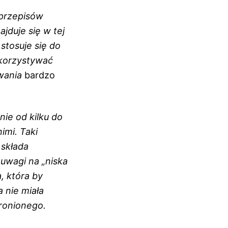
 przepisów
jduje się w tej
 stosuje się do
ykorzystywać
wania
bardzo
ie od kilku do
imi. Taki
 składa
 uwagi na „niska
, która by
 nie miała
ronionego.