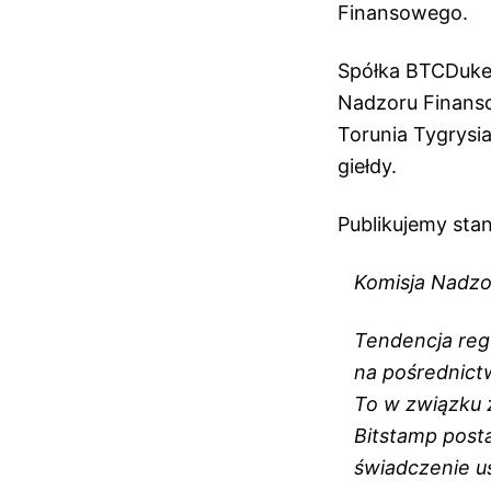
Finansowego.
Spółka BTCDuke S
Nadzoru Finansow
Torunia Tygrysi
giełdy.
Publikujemy sta
Komisja Nadzo
Tendencja regu
na pośrednict
To w związku z
Bitstamp post
świadczenie u