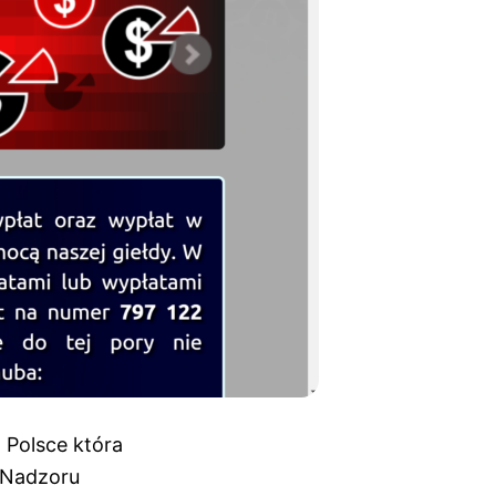
 Polsce któr
a
i Nadzoru