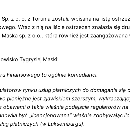
p. z o. o. z Torunia została wpisana na listę ostrze
ego. Wraz z nią na liście ostrzeżeń znalazła się dru
a Maska sp. z o.o., która również jest zaangażowan
nowisko Tygrysiej Maski:
ru Finansowego to ogólnie komedianci.
latorów rynku usług płatniczych do domagania się od
wo pieniężne jest zjawiskiem szerszym, wykraczają
 obawami o takie właśnie podejście regulatorów na 
anowiła być „licencjonowana” właśnie zdobywając lic
sług płatniczych (w Luksemburgu).