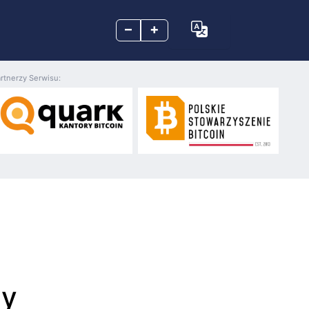
–
+
rtnerzy Serwisu:
dy