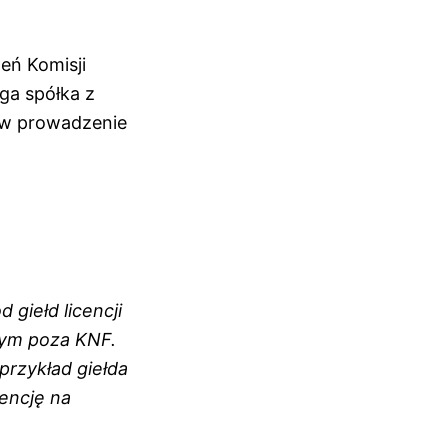
żeń Komisji
ga spółka z
a w prowadzenie
 giełd licencji
cym poza KNF.
przykład giełda
encję na