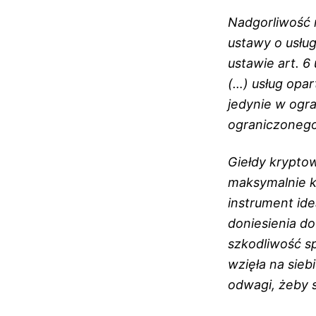
Nadgorliwość 
ustawy o usług
ustawie art. 6
(…) usług opa
jedynie w ogra
ograniczonego
Giełdy kryptow
maksymalnie ki
instrument ide
doniesienia do
szkodliwość sp
wzięła na sieb
odwagi, żeby 