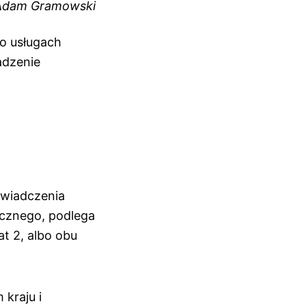
Adam Gramowski
 o usługach
adzenie
świadczenia
icznego, podlega
t 2, albo obu
 kraju i