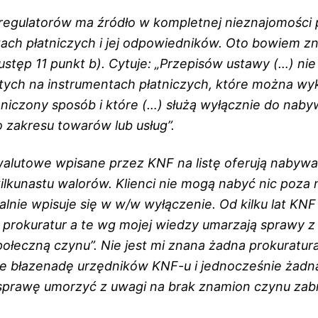
regulatorów ma źródło w kompletnej nieznajomości
ach płatniczych i jej odpowiedników. Oto bowiem zna
 ustęp 11 punkt b). Cytuje: „Przepisów ustawy (…) nie
rtych na instrumentach płatniczych, które można w
niczony sposób i które (…) służą wyłącznie do naby
 zakresu towarów lub usług”.
alutowe wpisane przez KNF na listę oferują nabywan
lkunastu walorów. Klienci nie mogą nabyć nic poza n
alnie wpisuje się w w/w wyłączenie. Od kilku lat KNF
 prokuratur a te wg mojej wiedzy umarzają sprawy z
ołeczną czynu”. Nie jest mi znana żadna prokuratura
ie błazenadę urzędników KNF-u i jednocześnie żadna
sprawę umorzyć z uwagi na brak znamion czynu zab