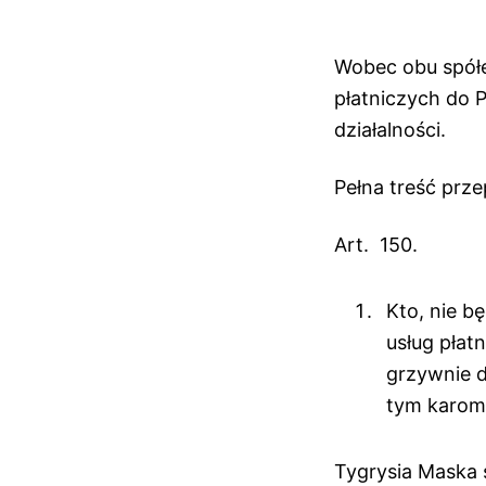
Wobec obu spółe
płatniczych do P
działalności.
Pełna treść prze
Art. 150.
Kto, nie b
usług płat
grzywnie d
tym karom 
Tygrysia Maska s