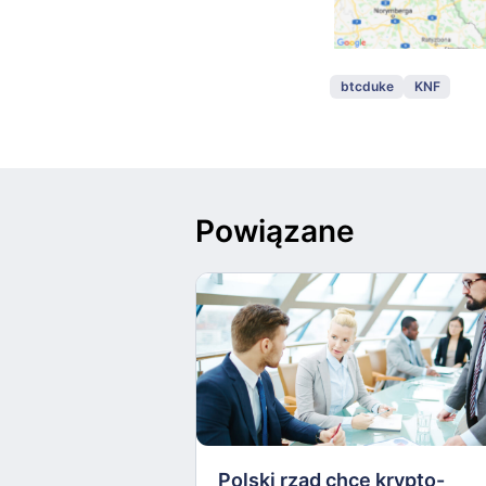
btcduke
KNF
Powiązane
Polski rząd chce krypto-