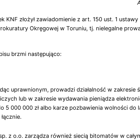
k KNF złożył zawiadomienie z art. 150 ust. 1 ustawy
rokuratury Okręgowej w Toruniu, tj. nielegalne prow
pisu brzmi następująco:
ędąc uprawnionym, prowadzi działalność w zakresie 
niczych lub w zakresie wydawania pieniądza elektron
o 5 000 000 zł albo karze pozbawienia wolności do la
łącznie.
p. z o.o. zarządza również siecią bitomatów w całym