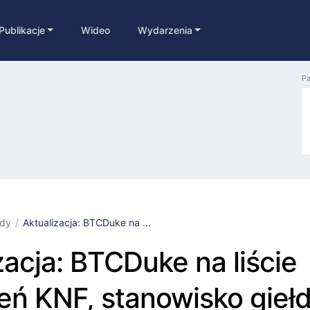
Publikacje
Wideo
Wydarzenia
Pa
łdy
Aktualizacja: BTCDuke na ...
zacja: BTCDuke na liście
eń KNF, stanowisko gieł