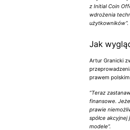
z Initial Coin O
wdrożenia techn
użytkowników”.
Jak wygląd
Artur Granicki 
przeprowadzenia
prawem polskim
”Teraz zastanaw
finansowe. Jeżel
prawie niemożliw
spółce akcyjnej 
modele”.