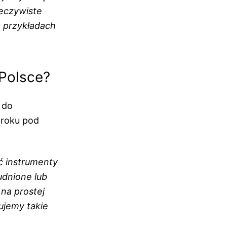
zeczywiste
h przykładach
w Polsce?
 do
 roku pod
ć instrumenty
udnione lub
 na prostej
ujemy takie