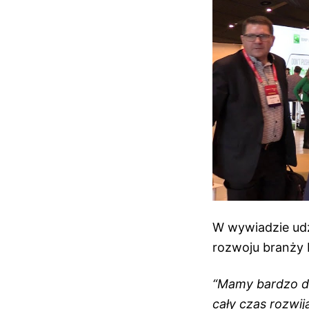
W wywiadzie udz
rozwoju branży 
“Mamy bardzo du
cały czas rozwij