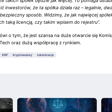
że takich spółek będzie jak więcej. To pomaga ustab
 inwestorów, że ta spółka działa raz – legalnie, dw
bezpieczny sposób. Widzimy, że jak najwięcej spółek
 taką licencją, czy takim wpisem do rejestru”.
ówi o tym, że jest szansa na duże otwarcie się Komis
Tech oraz dużą współpracę z rynkiem.
KNF
kryptowaluty
tokenizacja