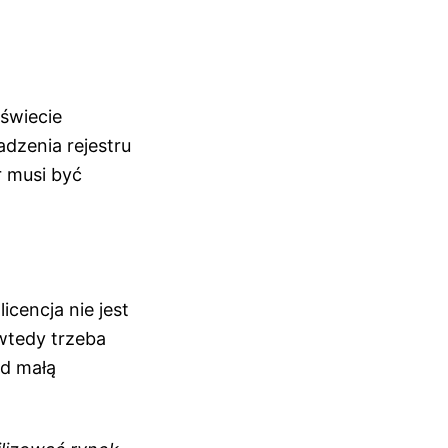
 świecie
dzenia rejestru
r musi być
icencja nie jest
 wtedy trzeba
ad małą