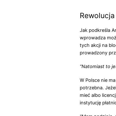
Rewolucja
Jak podkreśla Ar
wprowadza możli
tych akcji na bl
prowadzony prze
“Natomiast to je
W Polsce nie ma 
potrzebna. Jeżel
mieć albo licenc
instytucję płatn