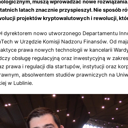
ologicznym, muszą wprowadzać nowe rozwiązania.
tatnich latach znacznie przyspieszył. Nie sposób r
lucji projektów kryptowalutowych i rewolucji, któ
był dyrektorem nowo utworzonego Departamentu Inn
Tech w Urzędzie Komisji Nadzoru Finansów. Od maja
aktyce prawa nowych technologii w kancelarii Wardy
dczy obsługę regulacyjną oraz inwestycyjną w zakres
az prawa i regulacji dla startupów, instytucji oraz korp
rawnym, absolwentem studiów prawniczych na Uniwe
ej w Lublinie.