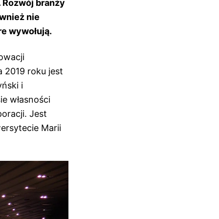
 Rozwój branży
ównież nie
re wywołują.
owacji
 2019 roku jest
ński i
ie własności
oracji. Jest
rsytecie Marii