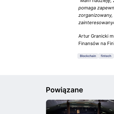
“Mam nadzieję, 
pomaga zapewnić
zorganizowany, 
zainteresowanych
Artur Granicki m
Finansów na Fin
Blockchain
fintech
Powiązane