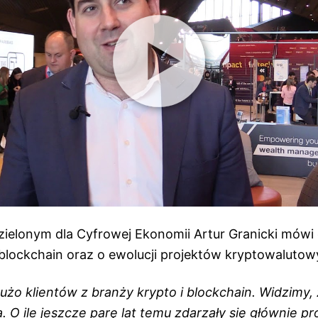
ielonym dla Cyfrowej Ekonomii Artur Granicki mówi
blockchain oraz o ewolucji projektów kryptowaluto
żo klientów z branży krypto i blockchain. Widzimy, 
a. O ile jeszcze parę lat temu zdarzały się głównie p