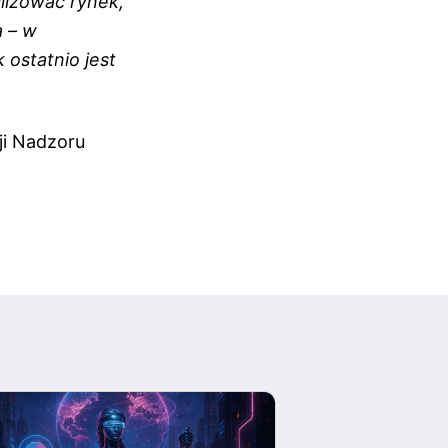
ilizować rynek,
a – w
 ostatnio jest
ji Nadzoru