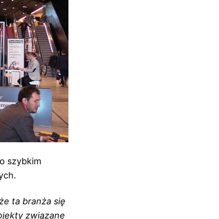
 o szybkim
wych.
że ta branża się
rojekty związane