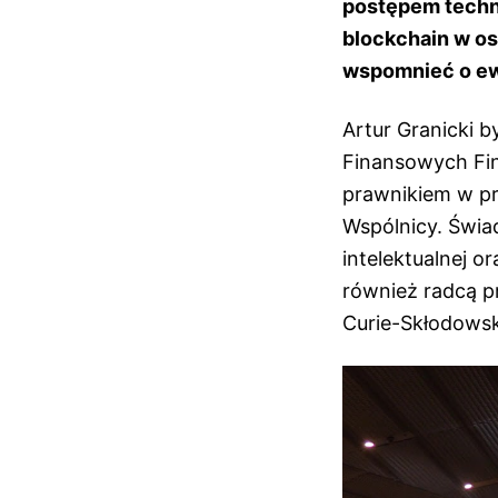
postępem techn
blockchain w os
wspomnieć o ewo
Artur Granicki 
Finansowych Fin
prawnikiem w pr
Wspólnicy. Świa
intelektualnej or
również radcą p
Curie-Skłodowski