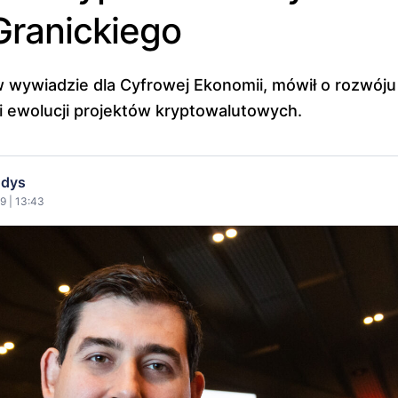
Granickiego
 w wywiadzie dla Cyfrowej Ekonomii, mówił o rozwóju
 i ewolucji projektów kryptowalutowych.
ndys
9 | 13:43