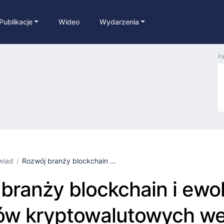
Publikacje
Wideo
Wydarzenia
Pa
wiad
Rozwój branży blockchain ...
branży blockchain i ewo
tów kryptowalutowych w