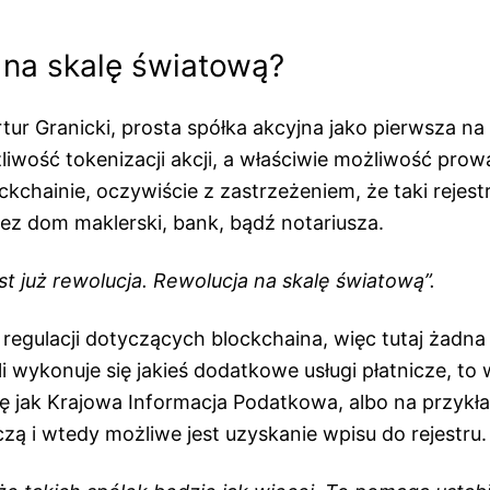
 na skalę światową?
tur Granicki, prosta spółka akcyjna jako pierwsza na
wość tokenizacji akcji, a właściwie możliwość prowa
ockchainie, oczywiście z zastrzeżeniem, że taki rejest
z dom maklerski, bank, bądź notariusza.
st już rewolucja. Rewolucja na skalę światową”.
regulacji dotyczących blockchaina, więc tutaj żadna l
i wykonuje się jakieś dodatkowe usługi płatnicze, to
ję jak Krajowa Informacja Podatkowa, albo na przykł
iczą i wtedy możliwe jest uzyskanie wpisu do rejestru.