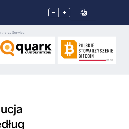
–
+
rtnerzy Serwisu:
lucja
edług