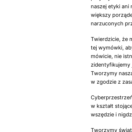
naszej etyki ani
większy porząde
narzuconych pr
Twierdzicie, że
tej wymówki, ab
mówicie, nie ist
zidentyfikujemy
Tworzymy naszą
w zgodzie z zas
Cyberprzestrzeń s
w kształt stojąc
wszędzie i nigdz
Tworzymy świat