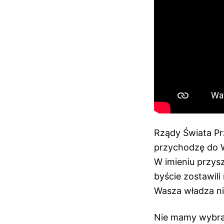
Rządy Świata Prze
przychodzę do W
W imieniu przysz
byście zostawili 
Wasza władza nie
Nie mamy wybran