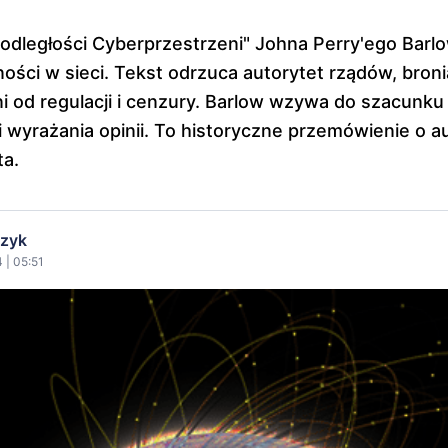
podległości Cyberprzestrzeni" Johna Perry'ego Barl
ności w sieci. Tekst odrzuca autorytet rządów, broni
i od regulacji i cenzury. Barlow wzywa do szacunku
i wyrażania opinii. To historyczne przemówienie o a
ta.
czyk
 | 05:51