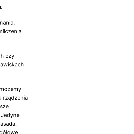
.
nania,
milczenia
ch czy
zjawiskach
e możemy
a rządzenia
asze
 Jedyne
Zasada.
egółowe