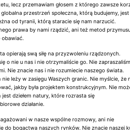
ytetu, lecz przemawiam głosem z którego zawsze kor
globalna przestrzeń społeczna, którą budujemy, jes
eżna od tyranii, którą staracie się nam narzucić.
nego prawa by nami rządzić, ani też metod przymusu
ę obawiać.
ta opierają swą siłę na przyzwoleniu rządzonych.
się o nie u nas i nie otrzymaliście go. Nie zapraszali
i. Nie znacie nas i nie rozumiecie naszego świata.
 nie leży w zasięgu Waszych granic. Nie myślcie, że
ować, jakby była projektem konstrukcyjnym. Nie moż
jest dziełem natury, które rozrasta się
biorowe działanie.
anagażowani w nasze wspólne rozmowy, ani nie
się do bogactwa naszych rynków. Nie znacie naszej ku