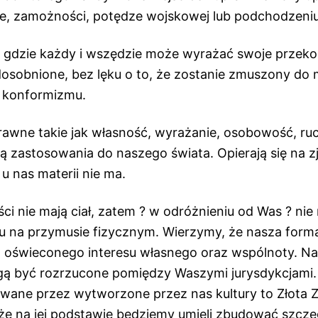
ie, zamożności, potędze wojskowej lub podchodzeniu
gdzie każdy i wszędzie może wyrażać swoje przeko
dosobnione, bez lęku o to, że zostanie zmuszony do 
o konformizmu.
rawne takie jak własność, wyrażanie, osobowość, ru
ją zastosowania do naszego świata. Opierają się na 
 u nas materii nie ma.
i nie mają ciał, zatem ? w odróżnieniu od Was ? ni
u na przymusie fizycznym. Wierzymy, że nasza form
i, oświeconego interesu własnego oraz wspólnoty. N
ą być rozrzucone pomiędzy Waszymi jurysdykcjami.
ane przez wytworzone przez nas kultury to Złota 
że na jej podstawie będziemy umieli zbudować szcz