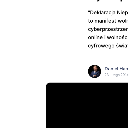
"Deklaracja Nie
to manifest wol
cyberprzestrzen
online i wolnośc
cyfrowego świa
Daniel Ha
23 lutego 2014