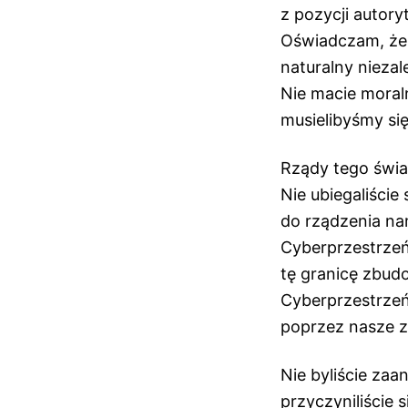
z pozycji autor
Oświadczam, że 
naturalny niezal
Nie macie moral
musielibyśmy si
Rządy tego świa
Nie ubiegaliście 
do rządzenia nam
Cyberprzestrzeń
tę granicę zbud
Cyberprzestrzeń 
poprzez nasze z
Nie byliście za
przyczyniliście 