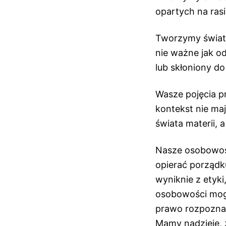
opartych na ras
Tworzymy świat 
nie ważne jak o
lub skłoniony d
Wasze pojęcia p
kontekst nie ma
świata materii, a
Nasze osobowośc
opierać porządk
wyniknie z etyk
osobowości mog
prawo rozpoznaw
Mamy nadzieję, 