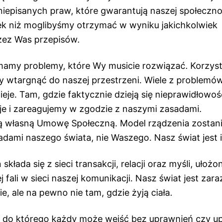
 niepisanych praw, które gwarantują naszej społeczno
k niż moglibyśmy otrzymać w wyniku jakichkolwiek
zez Was przepisów.
 mamy problemy, które Wy musicie rozwiązać. Korzyst
y wtargnąć do naszej przestrzeni. Wiele z problemów
nieje. Tam, gdzie faktycznie dzieją się nieprawidłowoś
 je i zareagujemy w zgodzie z naszymi zasadami.
 własną Umowę Społeczną. Model rządzenia zostani
adami naszego świata, nie Waszego. Nasz świat jest 
kłada się z sieci transakcji, relacji oraz myśli, ułoż
ej fali w sieci naszej komunikacji. Nasz świat jest zar
ie, ale na pewno nie tam, gdzie żyją ciała.
 do którego każdy może wejść bez uprawnień czy u