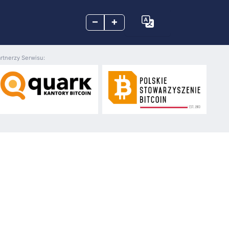
–
+
rtnerzy Serwisu: