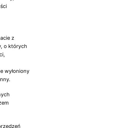
ści
acie z
, o których
ci,
e wyłoniony
inny.
onych
azem
przedzeń