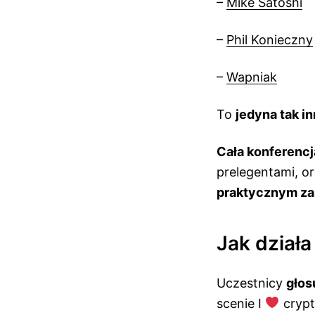
–
Mike Satoshi
–
Phil Konieczny
–
Wapniak
To
jedyna tak i
Cała konferencj
prelegentami, o
praktycznym za
Jak dział
Uczestnicy
głos
scenie I
crypto