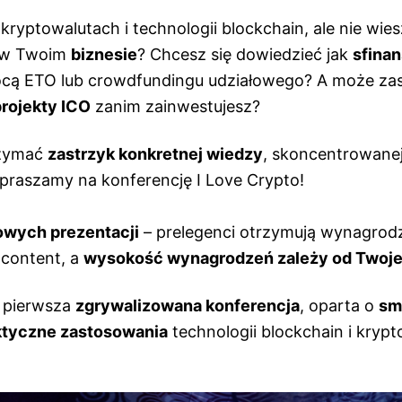
kryptowalutach i technologii blockchain, ale nie wie
 w Twoim
biznesie
? Chcesz się dowiedzieć jak
sfina
ą ETO lub crowdfundingu udziałowego? A może za
projekty ICO
zanim zainwestujesz?
rzymać
zastrzyk konkretnej wiedzy
, skoncentrowanej
apraszamy na konferencję
I Love Crypto!
wych prezentacji
– prelegenci otrzymują wynagrod
 content, a
wysokość wynagrodzeń zależy od Twoje
o pierwsza
zgrywalizowana konferencja
, oparta o
sm
ktyczne zastosowania
technologii blockchain i kryp