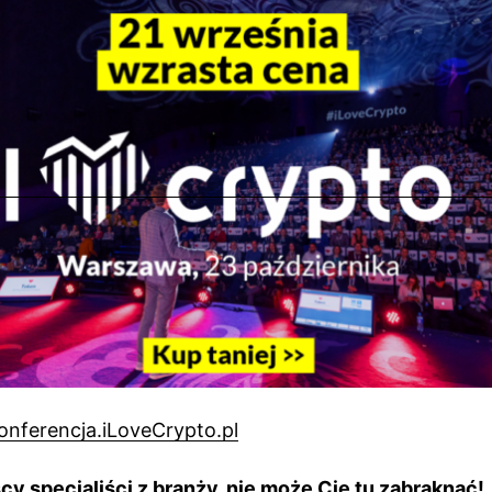
onferencja.iLoveCrypto.pl
y specjaliści z branży, nie może Cię tu zabraknąć!