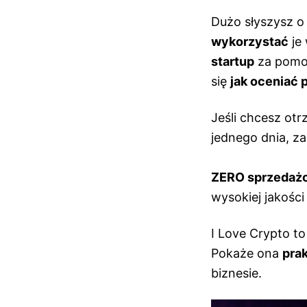
Dużo słyszysz o 
wykorzystać
je
startup
za pomoc
się
jak oceniać 
Jeśli chcesz ot
jednego dnia, z
ZERO sprzedażo
wysokiej jakości
I Love Crypto t
Pokaże ona
pra
biznesie.