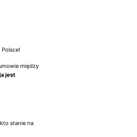
Polsce!
ej umowie między
a jest
kto stanie na