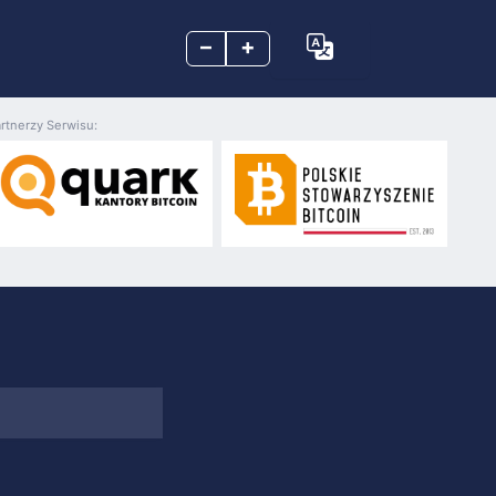
–
+
rtnerzy Serwisu: