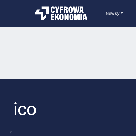
Newsy
ico
s