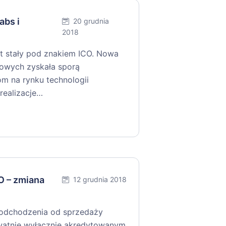
abs i
20 grudnia
2018
ut stały pod znakiem ICO. Nowa
powych zyskała sporą
m na rynku technologii
realizacje…
O – zmiana
12 grudnia 2018
odchodzenia od sprzedaży
ywatnie wyłącznie akredytowanym