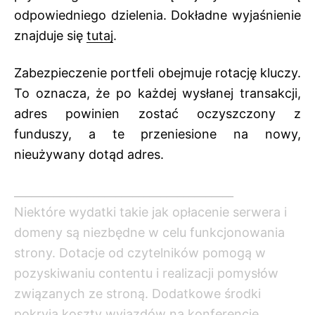
odpowiedniego dzielenia. Dokładne wyjaśnienie
znajduje się
tutaj
.
Zabezpieczenie portfeli obejmuje rotację kluczy.
To oznacza, że po każdej wysłanej transakcji,
adres powinien zostać oczyszczony z
funduszy, a te przeniesione na nowy,
nieużywany dotąd adres.
_______________________________________
Niektóre wydatki takie jak opłacenie serwera i
domeny są niezbędne w celu funkcjonowania
strony. Dotacje od czytelników pomogą w
pozyskiwaniu contentu i realizacji pomysłów
związanych ze stroną. Dodatkowe środki
pokryją koszty wyjazdów na konferencje,