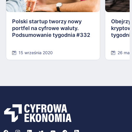
Polski startup tworzy nowy
Obejrzy
portfel na cyfrowe waluty.
kryptow
Podsumowanie tygodnia #332
tygodni
15 września 2020
26 maj