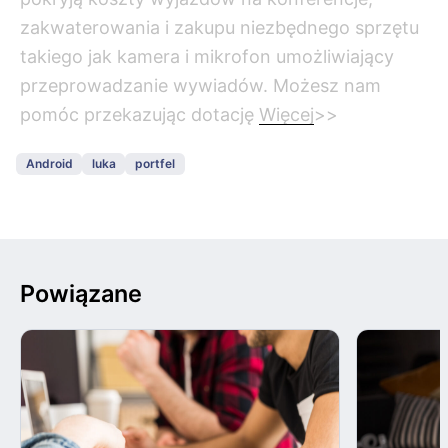
zakwaterowania i zakupu niezbędnego sprzętu
takiego jak kamera i mikrofon umożliwiający
przeprowadzanie wywiadów. Możesz nam
pomóc przekazując dotację
Więcej
>>
Android
luka
portfel
Powiązane