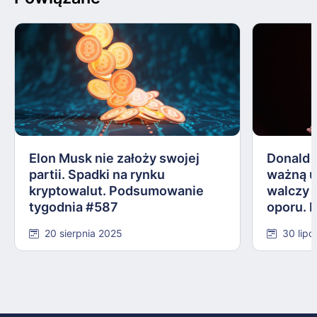
Elon Musk nie założy swojej
Donald 
partii. Spadki na rynku
ważną 
kryptowalut. Podsumowanie
walczy 
tygodnia #587
oporu. 
#584
20 sierpnia 2025
30 lipc