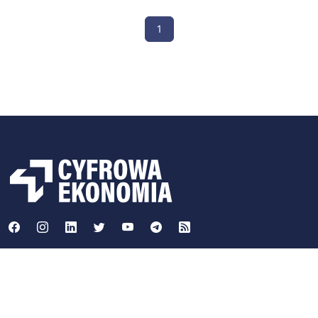
1
Cyfrowa Ekonomia od 2013 roku rozpowszechnia informacje o
technologii Blockchain i kryptowalutach takich jak Bitcoin,
Litecoin i Ethereum. Współpracowaliśmy Ministerstwem
Cyfryzacji w ramach strumienia "Blockchain/DLT i waluty