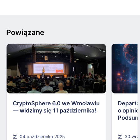
Powiązane
CryptoSphere 6.0 we Wrocławiu
Departa
— widzimy się 11 października!
o opinie
Podsum
04 października 2025
30 wrz