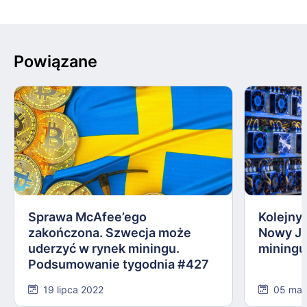
Powiązane
Sprawa McAfee’ego
Kolejny 
zakończona. Szwecja może
Nowy Jo
uderzyć w rynek miningu.
miningu
Podsumowanie tygodnia #427
19 lipca 2022
05 maj