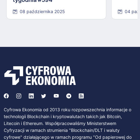
08 października 2025
04 paź
Cyfrowa Ekonomia od 2013 roku rozpowszechnia informacje o
technologii Blockchain i kryptowalutach takich jak Bitcoin,
Litecoin i Ethereum. Współpracowaliśmy Ministerstwem
Cyfryzacji w ramach strumienia "Blockchain/DLT i waluty
cyfrowe" działającego w ramach programu "Od papierowej do