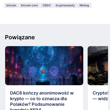
bitcoin
bitcoin core
CBDC
kryptowaluty
Mining
Powiązane
DAC8 kończy anonimowość w
CryptoS
krypto — co to oznacza dla
— widzi
Polaków? Podsumowanie
tygodnia #594