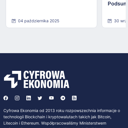
Podsum
04 października 2025
30 wrz
Cyfrowa Ekonomia od 2013 roku rozpowszechnia informacje o
technologii Blockchain i kryptowalutach takich jak Bitcoin,
Litecoin i Ethereum. Współpracowaliśmy Ministerstwem