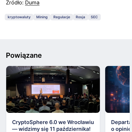
Źródło:
Duma
kryptowaluty
Mining
Regulacje
Rosja
SEC
Powiązane
CryptoSphere 6.0 we Wrocławiu
Departa
— widzimy się 11 października!
o opinie