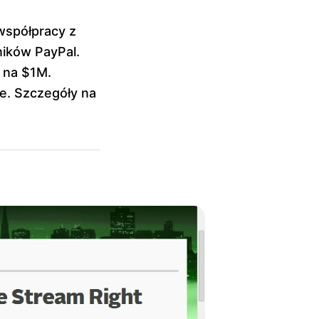
 współpracy z
ików PayPal.
i na $1M.
e. Szczegóły na