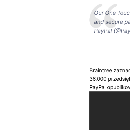
Our One Tou
and secure p
PayPal (@Pa
Braintree zaznac
36,000 przedsię
PayPal opubliko