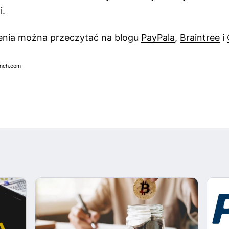
i.
zenia można przeczytać na blogu
PayPala
,
Braintree
i
unch.com