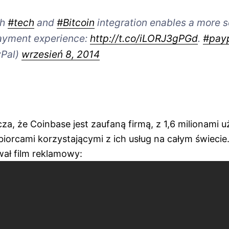
ch
#tech
and
#Bitcoin
integration enables a more 
ayment experience:
http://t.co/iLORJ3gPGd
.
#payp
yPal)
wrzesień 8, 2014
za, że Coinbase jest zaufaną firmą, z 1,6 milionami 
biorcami korzystającymi z ich usług na całym świec
wał film reklamowy: