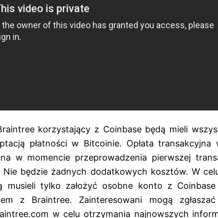
Braintree korzystający z Coinbase będą mieli wszyst
tacją płatności w Bitcoinie. Opłata transakcyjna 
iona w momencie przeprowadzenia pierwszej transa
. Nie będzie żadnych dodatkowych kosztów. W celu
 musieli tylko założyć osobne konto z Coinbase 
tem z Braintree. Zainteresowani mogą zgłaszać
aintree.com w celu otrzymania najnowszych inform