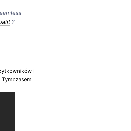
seamless
alit
?
użytkowników i
ie. Tymczasem