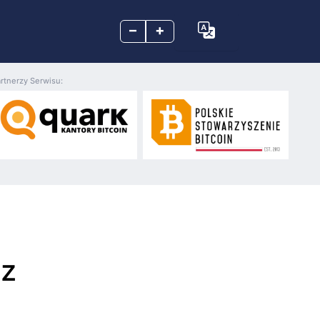
–
+
rtnerzy Serwisu:
 z