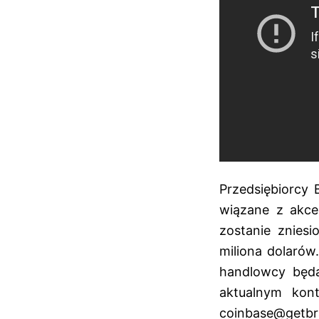
Przedsiębiorcy 
wiązane z akcep
zostanie znies
miliona dolarów
handlowcy będą
aktualnym kon
coinbase@getbr