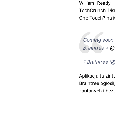
William Ready,
TechCrunch Disru
One Touch? na i
Coming soon t
Braintree +
@
? Braintree (
Aplikacja ta zin
Braintree ogłosi
zaufanych i bezp