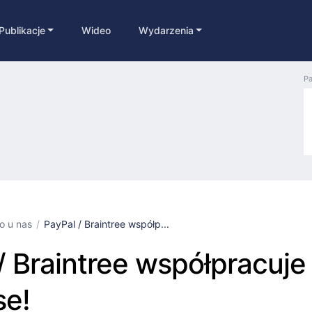
Publikacje
Wideo
Wydarzenia
Pa
ko u nas
PayPal / Braintree współp...
/ Braintree współpracuje
se!