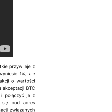
kie przywileje z
wyniesie 1%, ale
kcji o wartości
 akceptacji BTC
i połączyć je z
 się pod adres
acji związanych