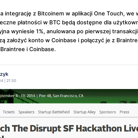
za integrację z Bitcoinem w aplikacji One Touch, we
eczne płatności w BTC będą dostępne dla użytkown
yjna wyniesie 1%, anulowana po pierwszej transakcj
 założyć konto w Coinbase i połączyć je z Braintre
Braintree i Coinbase.
czyk
14 | 21:30