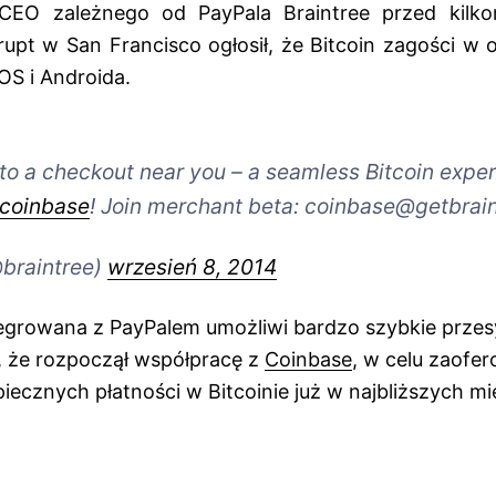
 CEO zależnego od PayPala Braintree przed kilk
pt w San Francisco ogłosił, że Bitcoin zagości w ofi
OS i Androida.
o a checkout near you – a seamless Bitcoin exper
coinbase
! Join merchant beta: coinbase@getbrai
@braintree)
wrzesień 8, 2014
tegrowana z PayPalem umożliwi bardzo szybkie przesy
ł, że rozpoczął współpracę z
Coinbase
, w celu zaofe
iecznych płatności w Bitcoinie już w najbliższych mi