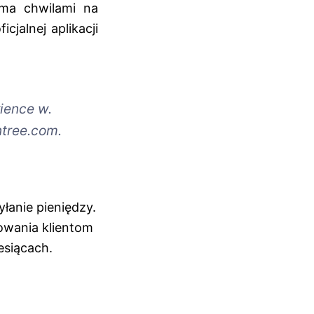
oma chwilami na
cjalnej aplikacji
ience w.
ntree.com.
łanie pieniędzy.
rowania klientom
esiącach.