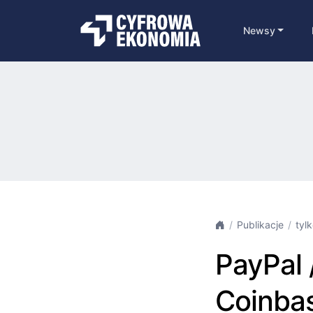
Newsy
Publikacje
tyl
PayPal 
Coinba