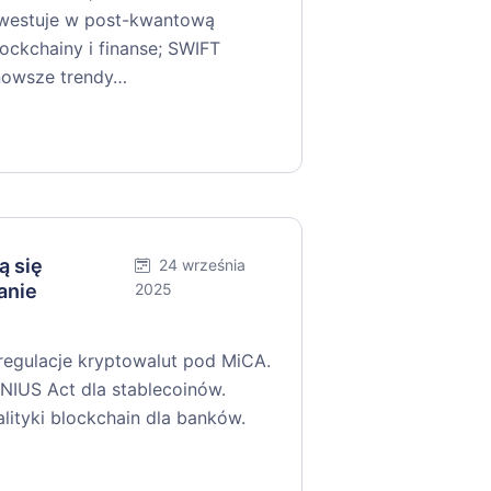
nwestuje w post-kwantową
ockchainy i finanse; SWIFT
jnowsze trendy…
ą się
24 września
anie
2025
 regulacje kryptowalut pod MiCA.
IUS Act dla stablecoinów.
tyki blockchain dla banków.