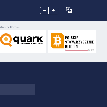
–
+
rtnerzy Serwisu: