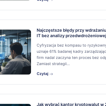
Najczęstsze błędy przy wdrażan
IT bez analizy przedwdrożeniowe
Cyfryzacja bez kompasu to ryzykowny r
uznaje 61% badanej kadry zarządzając
firm nadal zaczyna ten proces bez o
Zamiast strategii…
Czytaj
Jak wybrać kantor kryptowalut w