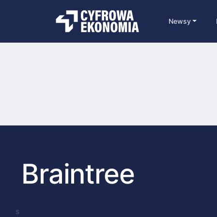
Newsy
Braintree
s