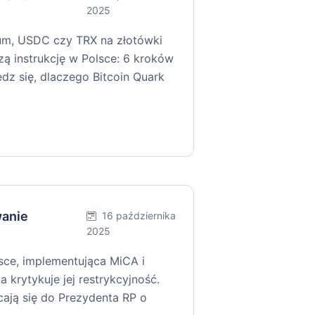
2025
um, USDC czy TRX na złotówki
zą instrukcję w Polsce: 6 kroków
edz się, dlaczego Bitcoin Quark
wanie
16 października
2025
ce, implementująca MiCA i
a krytykuje jej restrykcyjność.
cają się do Prezydenta RP o