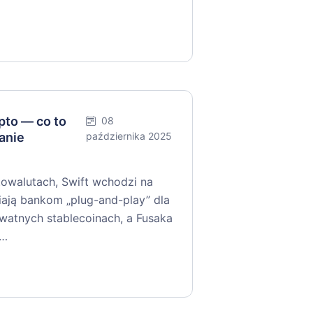
to — co to
08
anie
października 2025
walutach, Swift wchodzi na
niają bankom „plug-and-play” dla
ywatnych stablecoinach, a Fusaka
y…