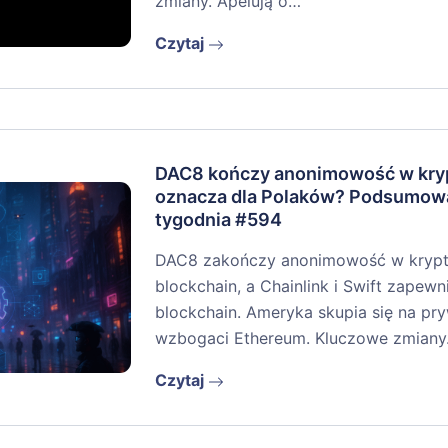
zmiany. Apelują o…
Czytaj
DAC8 kończy anonimowość w kryp
oznacza dla Polaków? Podsumow
tygodnia #594
DAC8 zakończy anonimowość w krypto
blockchain, a Chainlink i Swift zapew
blockchain. Ameryka skupia się na pr
wzbogaci Ethereum. Kluczowe zmian
Czytaj