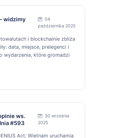
— widzimy
04
października 2025
towalutach i blockchainie zbliża
y: data, miejsce, prelegenci i
 do wydarzenia, które gromadzi
pinie ws.
30 września
dnia #593
2025
GENIUS Act; Wietnam uruchamia