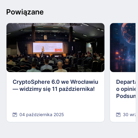
Powiązane
CryptoSphere 6.0 we Wrocławiu
Departa
— widzimy się 11 października!
o opinie
Podsum
04 października 2025
30 wrz