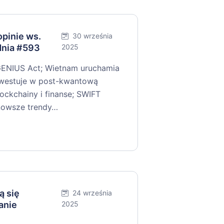
pinie ws.
30 września
dnia #593
2025
GENIUS Act; Wietnam uruchamia
nwestuje w post-kwantową
ockchainy i finanse; SWIFT
jnowsze trendy…
ą się
24 września
anie
2025