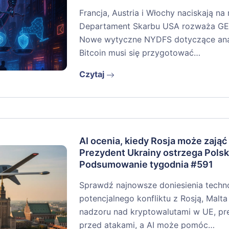
Francja, Austria i Włochy naciskają na
Departament Skarbu USA rozważa GEN
Nowe wytyczne NYDFS dotyczące anali
Bitcoin musi się przygotować…
Czytaj
AI ocenia, kiedy Rosja może zająć
Prezydent Ukrainy ostrzega Polsk
Podsumowanie tygodnia #591
Sprawdź najnowsze doniesienia techno
potencjalnego konfliktu z Rosją, Malta 
nadzoru nad kryptowalutami w UE, pr
przed atakami, a AI może pomóc…