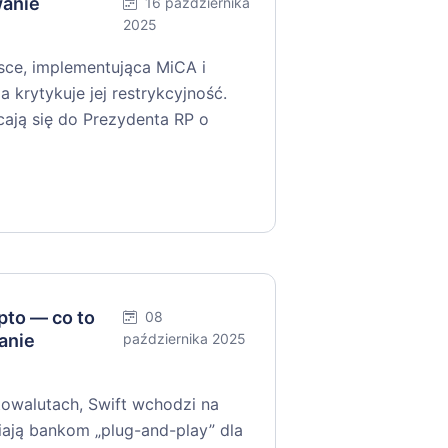
wanie
16 października
2025
ce, implementująca MiCA i
a krytykuje jej restrykcyjność.
cają się do Prezydenta RP o
to — co to
08
anie
października 2025
walutach, Swift wchodzi na
niają bankom „plug-and-play” dla