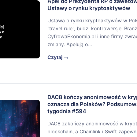
Apel do Prezydenta RP o zaweto
Ustawy o rynku kryptoaktywów
Ustawa o rynku kryptoaktywów w Pols
"travel rule", budzi kontrowersje. Branż
CyfrowaEkonomia.pl i inne firmy zwra
zmiany. Apelują o…
Czytaj
DAC8 kończy anonimowość w kryp
oznacza dla Polaków? Podsumow
tygodnia #594
DAC8 zakończy anonimowość w krypto
blockchain, a Chainlink i Swift zapew