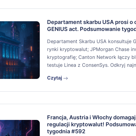
Departament skarbu USA prosi o o
GENIUS act. Podsumowanie tygo
Departament Skarbu USA konsultuje 
rynki kryptowalut; JPMorgan Chase i
kryptografię; Canton Network łączy bl
testuje Linea z ConsenSys. Odkryj na
Czytaj
Francja, Austria i Włochy domagaj
regulacji kryptowalut! Podsumow
tygodnia #592