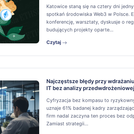
Katowice staną się na cztery dni jedn
spotkań środowiska Web3 w Polsce. E
konferencję, warsztaty, dyskusje o re
budujących projekty oparte…
Czytaj
Najczęstsze błędy przy wdrażan
IT bez analizy przedwdrożeniowe
Cyfryzacja bez kompasu to ryzykowny r
uznaje 61% badanej kadry zarządzając
firm nadal zaczyna ten proces bez o
Zamiast strategii…