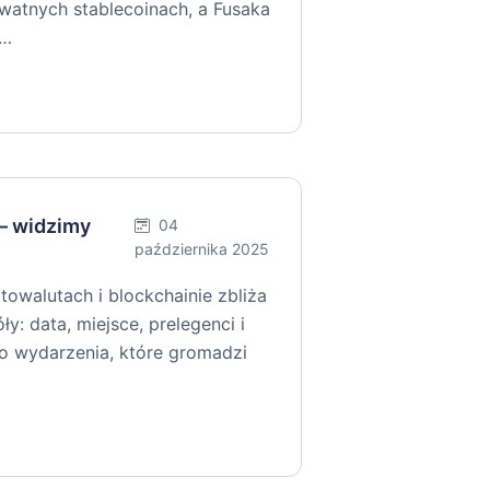
ywatnych stablecoinach, a Fusaka
y…
— widzimy
04
października 2025
towalutach i blockchainie zbliża
y: data, miejsce, prelegenci i
 do wydarzenia, które gromadzi