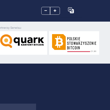
–
+
rtnerzy Serwisu: