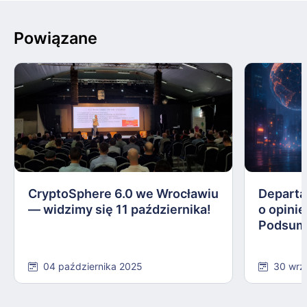
Powiązane
CryptoSphere 6.0 we Wrocławiu
Departa
— widzimy się 11 października!
o opinie
Podsum
04 października 2025
30 wrz