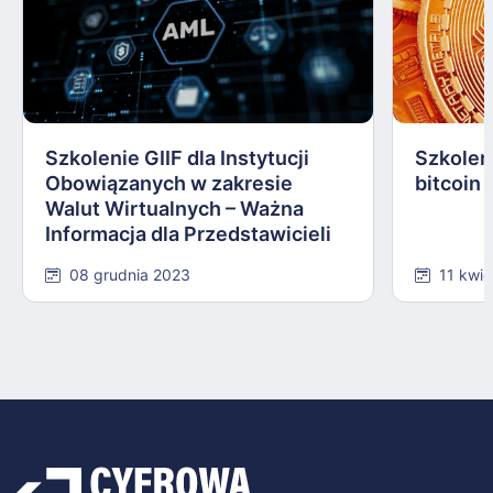
Szkolenie GIIF dla Instytucji
Szkoleni
Obowiązanych w zakresie
bitcoin 
Walut Wirtualnych – Ważna
Informacja dla Przedstawicieli
Branży
08 grudnia 2023
11 kwie