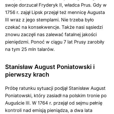
swoje dorzucał Fryderyk II, władca Prus. Gdy w
1756 r. zajął Lipsk przejął też mennicę Augusta
III wraz z jego stemplami. Nie trzeba było
czekać na konsekwencje. Także nasi sąsiedzi
znowu zaczęli nas zalewać fatalnej jakości
pieniędzmi. Ponoć w ciągu 7 lat Prusy zarobiły
na tym 25 mln talarów.
Stanisław August Poniatowski i
pierwszy krach
Próbę ratunku sytuacji podjął Stanisław August
Poniatowski, który zasiadł na polskim tronie po
Auguście III. W 1764 r. przejął od sejmu pełnię
kontroli nad emisją pieniądza, a dwa lata