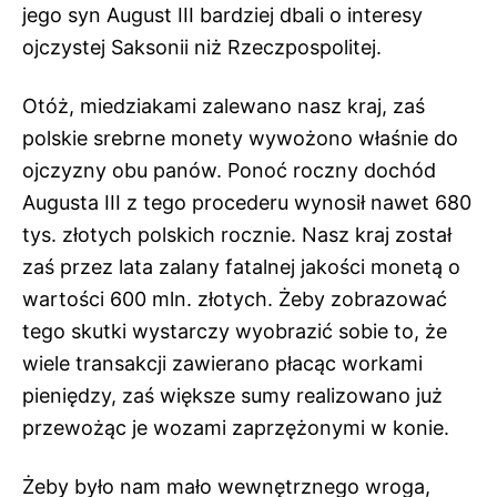
jego syn August III bardziej dbali o interesy
ojczystej Saksonii niż Rzeczpospolitej.
Otóż, miedziakami zalewano nasz kraj, zaś
polskie srebrne monety wywożono właśnie do
ojczyzny obu panów. Ponoć roczny dochód
Augusta III z tego procederu wynosił nawet 680
tys. złotych polskich rocznie. Nasz kraj został
zaś przez lata zalany fatalnej jakości monetą o
wartości 600 mln. złotych. Żeby zobrazować
tego skutki wystarczy wyobrazić sobie to, że
wiele transakcji zawierano płacąc workami
pieniędzy, zaś większe sumy realizowano już
przewożąc je wozami zaprzężonymi w konie.
Żeby było nam mało wewnętrznego wroga,