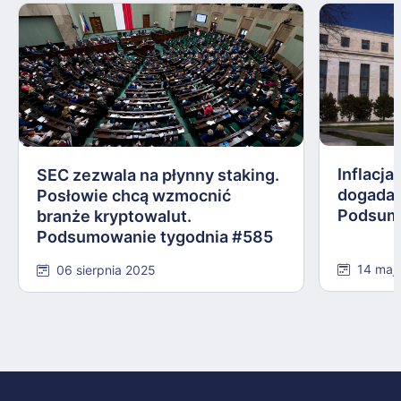
Inflacj
SEC zezwala na płynny staking.
dogadały
Posłowie chcą wzmocnić
Podsum
branże kryptowalut.
Podsumowanie tygodnia #585
14 maj
06 sierpnia 2025