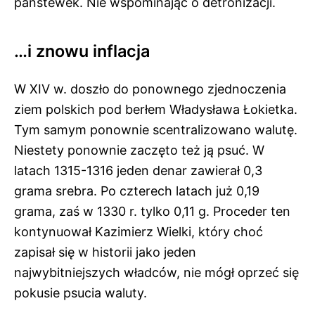
państewek. Nie wspominając o detronizacji.
…i znowu inflacja
W XIV w. doszło do ponownego zjednoczenia
ziem polskich pod berłem Władysława Łokietka.
Tym samym ponownie scentralizowano walutę.
Niestety ponownie zaczęto też ją psuć. W
latach 1315-1316 jeden denar zawierał 0,3
grama srebra. Po czterech latach już 0,19
grama, zaś w 1330 r. tylko 0,11 g. Proceder ten
kontynuował Kazimierz Wielki, który choć
zapisał się w historii jako jeden
najwybitniejszych władców, nie mógł oprzeć się
pokusie psucia waluty.