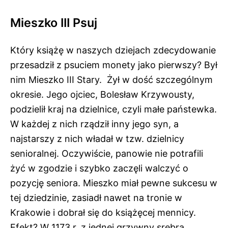
Mieszko III Psuj
Który książę w naszych dziejach zdecydowanie
przesadził z psuciem monety jako pierwszy? Był
nim Mieszko III Stary. Żył w dość szczególnym
okresie. Jego ojciec, Bolesław Krzywousty,
podzielił kraj na dzielnice, czyli małe państewka.
W każdej z nich rządził inny jego syn, a
najstarszy z nich władał w tzw. dzielnicy
senioralnej. Oczywiście, panowie nie potrafili
żyć w zgodzie i szybko zaczęli walczyć o
pozycję seniora. Mieszko miał pewne sukcesu w
tej dziedzinie, zasiadł nawet na tronie w
Krakowie i dobrał się do książęcej mennicy.
Efekt? W 1173 r. z jednej grzywny srebra