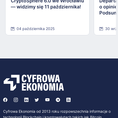
CryptoSphere 6.0 we Wrocławiu
Departa
— widzimy się 11 października!
o opinie
Podsum
04 października 2025
30 wrz
Cyfrowa Ekonomia od 2013 roku rozpowszechnia informacje o
technologii Blockchain i kryptowalutach takich jak Bitcoin,