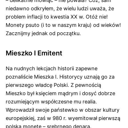
– delikatnie mówiąc – nie powala? Cóż, sam
niedawno odkryłem, że wielu ludzi uważa, że
problem inflacji to kwestia XX w. Otóż nie!
Monety psuto (i to w naszym kraju) od wieków!
Zacznijmy jednak od początku.
Mieszko I Emitent
Na nudnych lekcjach historii zapewne
poznaliście Mieszka I. Historycy uznają go za
pierwszego władcę Polski. Z pewnością
Mieszko był księciem mądrym i dosyć dobrze
rozumiejącym współczesne mu realia.
Wprowadził swoje państewko w obszar kultury
europejskiej, zaś w 980 r. wyemitował pierwszą
polską monetę – srebrnego denara.