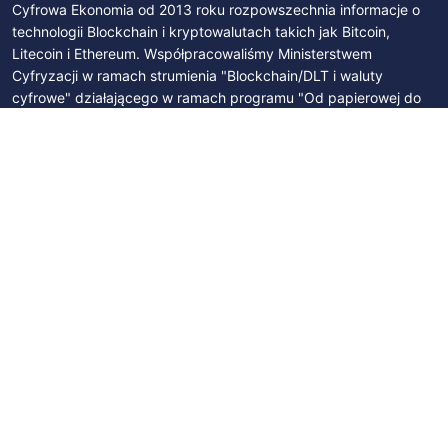
Cyfrowa Ekonomia od 2013 roku rozpowszechnia informacje o
technologii Blockchain i kryptowalutach takich jak Bitcoin,
Litecoin i Ethereum. Współpracowaliśmy Ministerstwem
Cyfryzacji w ramach strumienia "Blockchain/DLT i waluty
cyfrowe" działającego w ramach programu "Od papierowej do
cyfrowej Polski". Byliśmy członkami Zespołu Parlamentarnego
ds. Technologii Blockchain i Walut Cyfrowych. Współpracujemy z
Polskim Stowarzyszeniem Bitcoin, Izbą Gospodarczą Blockchain
i Nowych Technologii oraz z licznymi podmiotami na polskim
rynku.
SUBSKRYBUJ
Zapisz się na newsletter
Subskrybuj