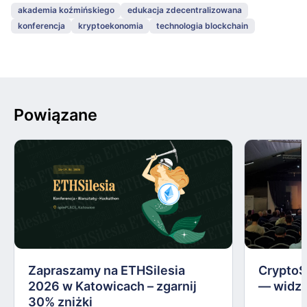
akademia koźmińskiego
edukacja zdecentralizowana
konferencja
kryptoekonomia
technologia blockchain
Powiązane
Zapraszamy na ETHSilesia
CryptoS
2026 w Katowicach – zgarnij
— widzi
30% zniżki