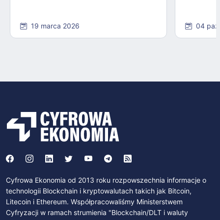
19 marca 2026
04 paź
Cyfrowa Ekonomia od 2013 roku rozpowszechnia informacje o
technologii Blockchain i kryptowalutach takich jak Bitcoin,
Litecoin i Ethereum. Współpracowaliśmy Ministerstwem
Cyfryzacji w ramach strumienia "Blockchain/DLT i waluty