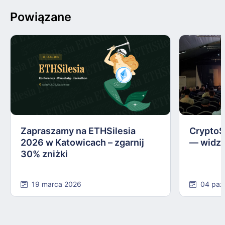
Powiązane
Zapraszamy na ETHSilesia
CryptoS
2026 w Katowicach – zgarnij
— widzi
30% zniżki
19 marca 2026
04 paź