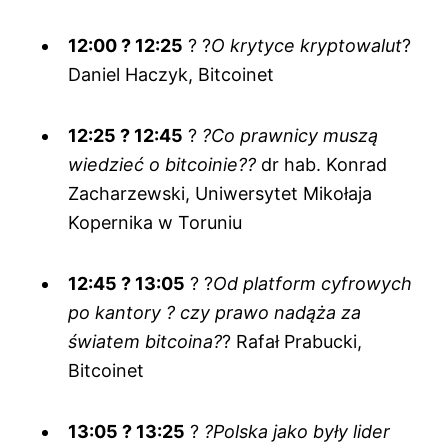
12:00 ? 12:25
? ?
O krytyce kryptowalut
?
Daniel Haczyk, Bitcoinet
12:25 ? 12:45
?
?Co prawnicy muszą
wiedzieć o bitcoinie??
dr hab. Konrad
Zacharzewski, Uniwersytet Mikołaja
Kopernika w Toruniu
12:45 ? 13:05
? ?
Od platform cyfrowych
po kantory ? czy prawo nadąża za
światem bitcoina?
? Rafał Prabucki,
Bitcoinet
13:05 ? 13:25
?
?Polska jako były lider