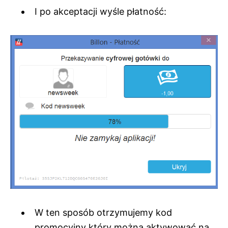
I po akceptacji wyśle płatność:
W ten sposób otrzymujemy kod
promocyjny który można aktywować na