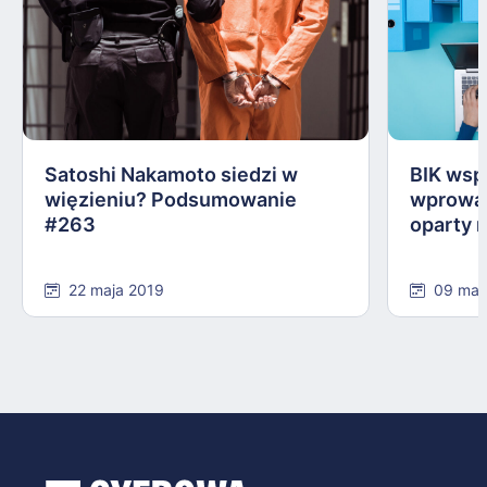
Satoshi Nakamoto siedzi w
BIK wsp
więzieniu? Podsumowanie
wprowad
#263
oparty 
22 maja 2019
09 maj