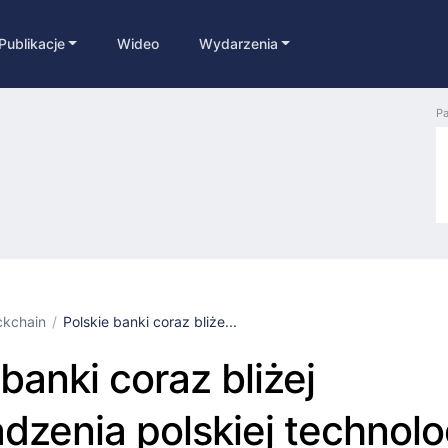
Publikacje
Wideo
Wydarzenia
Pa
ckchain
Polskie banki coraz bliże...
banki coraz bliżej
zenia polskiej technolo