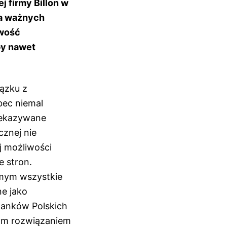
j firmy Billon w
ia ważnych
iwość
by nawet
ązku z
bec niemal
zekazywane
cznej nie
j możliwości
e stron.
mym wszystkie
e jako
Banków Polskich
wym rozwiązaniem