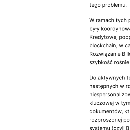
tego problemu.
W ramach tych pr
były koordynowan
Kredytowej podp
blockchain, w ca
Rozwiązanie Bil
szybkość rośnie
Do aktywnych t
następnych w ro
niespersonalizo
kluczowej w tym
dokumentów, kt
rozproszonej poz
systemu (czyli B