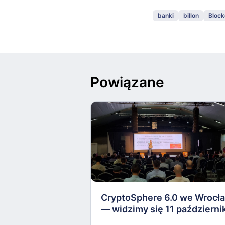
banki
billon
Block
Powiązane
CryptoSphere 6.0 we Wrocł
— widzimy się 11 październi