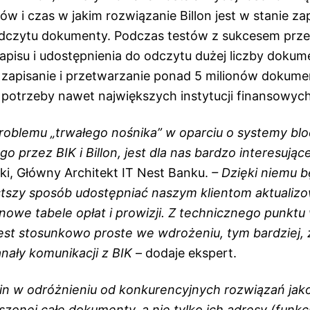
w i czas w jakim rozwiązanie Billon jest w stanie zap
odczytu dokumenty. Podczas testów z sukcesem pr
zapisu i udostępnienia do odczytu dużej liczby doku
a zapisanie i przetwarzanie ponad 5 milionów dokum
a potrzeby nawet największych instytucji finansowyc
roblemu „trwałego nośnika” w oparciu o systemy blo
przez BIK i Billon, jest dla nas bardzo interesując
ki, Główny Architekt IT Nest Banku.
– Dzięki niemu 
stszy sposób udostępniać naszym klientom aktualiz
nowe tabele opłat i prowizji. Z technicznego punktu
jest stosunkowo proste we wdrożeniu, tym bardziej,
nały komunikacji z BIK
– dodaje ekspert.
in w odróżnieniu od konkurencyjnych rozwiązań jako
zonej całe dokumenty, a nie tylko ich adresy (funkc