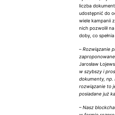
liczba dokumentó
udostępnić do 
wiele kampanii 
nich pozwolił n
doby, co spełni
–
Rozwiązanie p
zaproponowanego 
Jarosław Łojews
w szybszy i pro
dokumenty, np. 
rozwiązanie to 
posiadane już ka
– Nasz blockcha
w formie rozpros