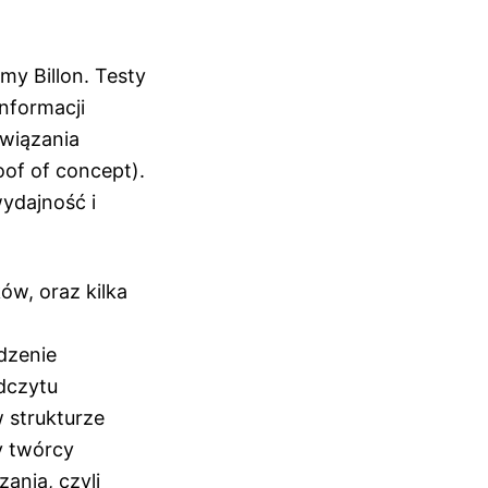
my Billon. Testy
Informacji
wiązania
oof of concept).
wydajność i
ków,
oraz kilka
dzenie
odczytu
 strukturze
y twórcy
ania, czyli