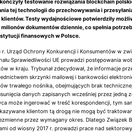
akończyły testowanie rozwiązania blockchain polskie
nia tej technologii do przechowywania i przesyłan
klientów. Testy wydajnościowe potwierdziły możl
 milionów dokumentów dziennie, co spełnia potrze
stytucji finansowych w Polsce.
6 r. Urząd Ochrony Konkurencji i Konsumentów w zwi
nału Sprawiedliwości UE prowadzi postępowania wo
ów w kraju. Trybunał zdecydował, że informacje pr
rednictwem skrzynki mailowej i bankowości elektroni
ów trwałego nośnika, obejmujących brak techniczne
usunięcia danych zapisanych wcześniej przez jedną z
ca może ingerować w treść korespondencji, tym sa
azywane klientom tą drogą nie mogą być traktowan
iezmienne przez wymagany okres. Dlatego Związek 
ami od wiosny 2017 r. prowadzi prace nad sektoro