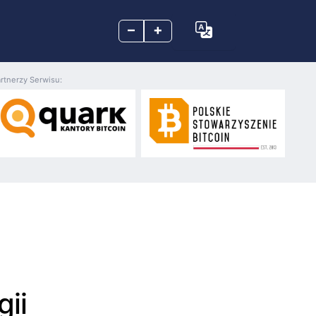
–
+
rtnerzy Serwisu:
gii