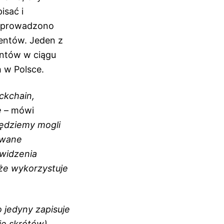
isać i
zeprowadzono
mentów. Jeden z
entów w ciągu
h w Polsce.
ckchain,
e
– mówi
będziemy mogli
owane
 widzenia
 że wykorzystuje
 jedyny zapisuje
je skrótów).