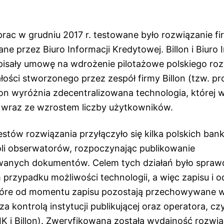
ac w grudniu 2017 r. testowane było rozwiązanie fir
e przez Biuro Informacji Kredytowej. Billon i Biuro 
isały umowę na wdrożenie pilotażowe polskiego roz
łości stworzonego przez zespół firmy Billon (tzw. pr
lon wyróżnia zdecentralizowana technologia, której 
 wraz ze wzrostem liczby użytkowników.
estów rozwiązania
przyłączyło się kilka
polskich ban
li obserwatorów, rozpoczynając publikowanie
wanych dokumentów. Celem tych działań było spraw
 przypadku możliwości technologii, a więc zapisu i 
óre od momentu zapisu pozostają przechowywane w
a kontrolą instytucji publikującej oraz operatora, cz
IK i Billon). Zweryfikowana została wydajność rozwiąz