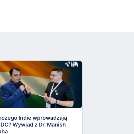
Okradali Polak
pracownika służb
ich ma. Pekin i
aczego Indie wprowadzają
blockchaina. 
DC? Wywiad z Dr. Manish
tygodnia #571
nha
30 kwietnia 202