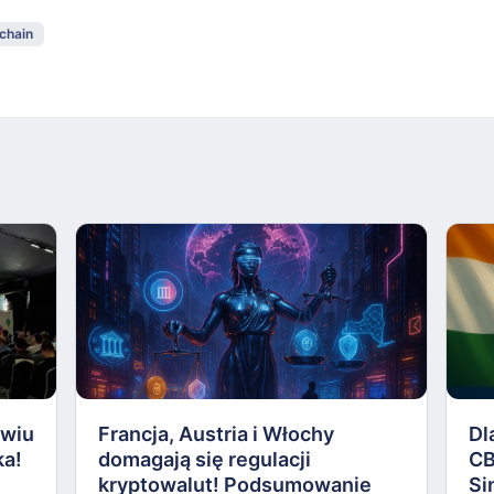
chain
awiu
Francja, Austria i Włochy
Dl
ka!
domagają się regulacji
CB
kryptowalut! Podsumowanie
Si