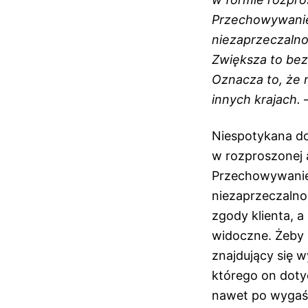
Przechowywanie 
niezaprzeczalno
Zwiększa to bez
Oznacza to, że 
innych krajach.
–
Niespotykana do
w rozproszonej a
Przechowywanie 
niezaprzeczalno
zgody klienta, 
widoczne. Żeby 
znajdujący się w
którego on dot
nawet po wygaśn