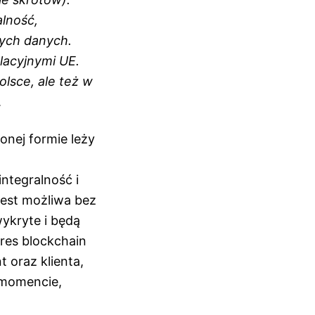
lność,
nych danych.
lacyjnymi UE.
lsce, ale też w
.
nej formie leży
ntegralność i
jest możliwa bez
ykryte i będą
res blockchain
t oraz klienta,
 momencie,