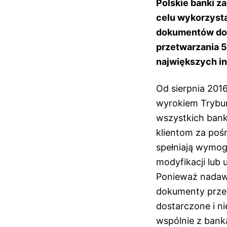
Polskie banki z
celu wykorzysta
dokumentów do 
przetwarzania 5
największych in
Od sierpnia 201
wyrokiem Trybu
wszystkich bank
klientom za poś
spełniają wymog
modyfikacji lub 
Ponieważ nadaw
dokumenty przek
dostarczone i n
wspólnie z bank