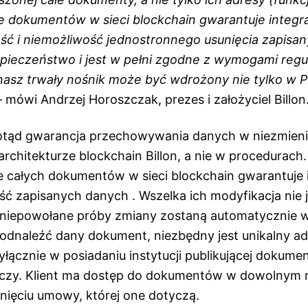
dokumentów w sieci blockchain gwarantuje integra
ść i niemożliwość jednostronnego usunięcia zapisa
pieczeństwo i jest w pełni zgodne z wymogami regu
nasz trwały nośnik może być wdrożony nie tylko w Po
 mówi Andrzej Horoszczak, prezes i założyciel Billon
tąd gwarancja przechowywania danych w niezmienio
rchitekturze blockchain Billon, a nie w procedurach.
całych dokumentów w sieci blockchain gwarantuje i
ść zapisanych danych . Wszelka ich modyfikacja nie 
a niepowołane próby zmiany zostaną automatycznie w
odnaleźć dany dokument, niezbędny jest unikalny ad
yłącznie w posiadaniu instytucji publikującej dokumen
yczy. Klient ma dostęp do dokumentów w dowolnym
ięciu umowy, której one dotyczą.