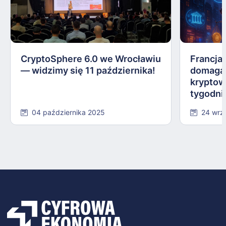
CryptoSphere 6.0 we Wrocławiu
Francja,
— widzimy się 11 października!
domagają
kryptow
tygodni
04 października 2025
24 wrz