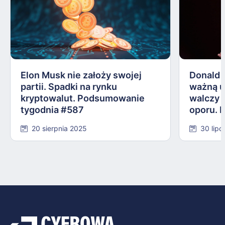
Elon Musk nie założy swojej
Donald 
partii. Spadki na rynku
ważną 
kryptowalut. Podsumowanie
walczy 
tygodnia #587
oporu. 
#584
20 sierpnia 2025
30 lipc