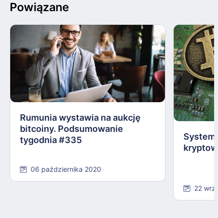
Powiązane
Rumunia wystawia na aukcję
bitcoiny. Podsumowanie
System 
tygodnia #335
kryptow
06 października 2020
22 wrz