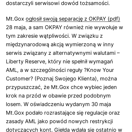
dostarczyli serwisowi dowód tożsamości.
Mt.Gox
ogłosił swoją separację z OKPAY (pdf)
28 maja, a sam OKPAY również nie wywołuje w
tym zakresie wątpliwości. W związku z
międzynarodową akcją wymierzoną w inny
serwis związany z alternatywnymi walutami –
Liberty Reserve, który nie spełnił wymagań
AML, a w szczególności reguły ?Know Your
Customer? (Poznaj Swojego Klienta), można
przypuszczać, że Mt.Gox chce wybiec jeden
krok na przód w obawie przed podobnym
losem. W oświadczeniu wydanym 30 maja
Mt.Gox podało rozrastające się regulacje oraz
zasady AML jako powód nowych restrykcji
dotyczących kont. Giełda wdała się ostatnio w