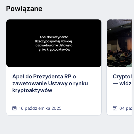
Powiązane
Apel do Prezydenta RP o
CryptoS
zawetowanie Ustawy o rynku
— widzi
kryptoaktywów
16 października 2025
04 paź