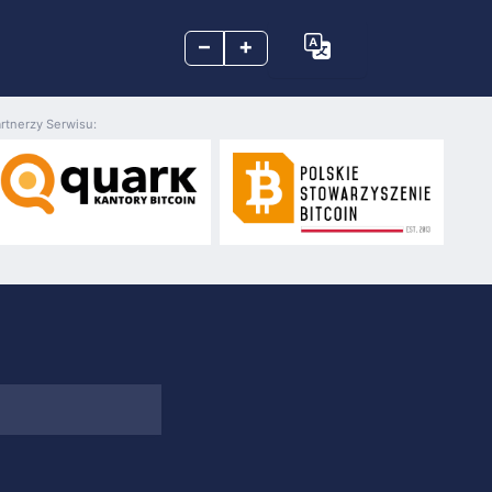
–
+
rtnerzy Serwisu: