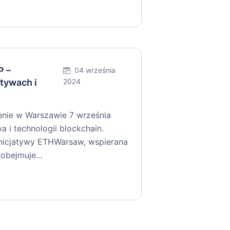
P –
04 września
tywach i
2024
enie w Warszawie 7 września
 i technologii blockchain.
nicjatywy ETHWarsaw, wspierana
 obejmuje…