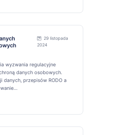
danych
29 listopada
nowych
2024
ia wyzwania regulacyjne
 ochroną danych osobowych.
cji danych, przepisów RODO a
rowanie…