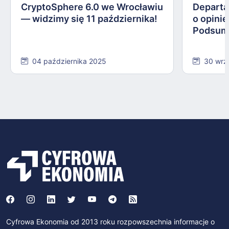
CryptoSphere 6.0 we Wrocławiu
Departa
— widzimy się 11 października!
o opinie
Podsum
04 października 2025
30 wrz
Cyfrowa Ekonomia od 2013 roku rozpowszechnia informacje o