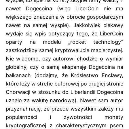
wyspie, co
spełnia konstytucyjne ramy waluty
?
nawet Dogecoina (więc LiberCoin nie ma
większego znaczenia w obrocie gospodarczym
nawet na samej wyspie). Jakkolwiek ciekawy
wydaje się wpis dotyczący tego, że LiberCoin
oparty na modelu „rocket technology”
zaszkodziłby samej kryptowalucie macierzystej.
Nie wiadomo, czy autorowi chodziło o wymiar
globalny, czy o samą ekspansję Dogecoina na
bałkanach (dodajmy, że Króslestwo Enclawy,
które leży w strefie buforowej po drugiej stronie
Chorwacji w stosunku do Liberlandii Dogecoina
uznało za walutę narodową). Nawet sam autor
przyznał rację, że przede wszystkim zależy mu
popularności i żywotności monety
kryptograficznej z charakterystycznym psem