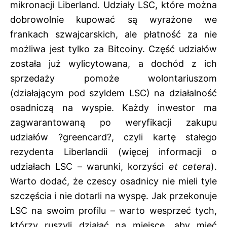
mikronacji Liberland. Udziały LSC, które można
dobrowolnie kupować są wyrażone we
frankach szwajcarskich, ale płatność za nie
możliwa jest tylko za Bitcoiny. Część udziałów
została już wylicytowana, a dochód z ich
sprzedaży pomoże wolontariuszom
(działającym pod szyldem LSC) na działalność
osadniczą na wyspie. Każdy inwestor ma
zagwarantowaną po weryfikacji zakupu
udziałów ?greencard?, czyli kartę stałego
rezydenta Liberlandii (
więcej informacji o
udziałach LSC
– warunki, korzyści
et cetera
).
Warto dodać, że czescy osadnicy nie mieli tyle
szczęścia i nie dotarli na wyspę. Jak przekonuje
LSC na swoim profilu – warto wesprzeć tych,
którzy ruszyli działać na miejsce, aby mieć