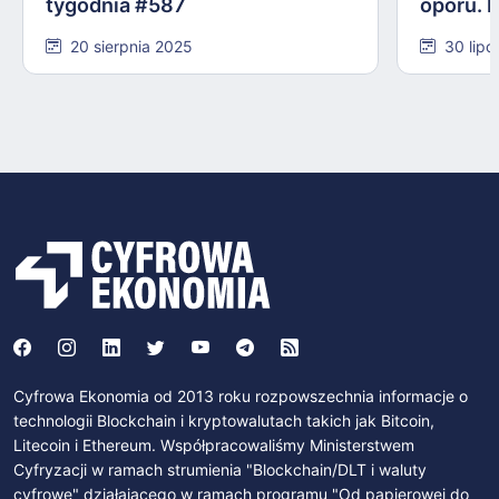
tygodnia #587
oporu. 
#584
20 sierpnia 2025
30 lipc
Cyfrowa Ekonomia od 2013 roku rozpowszechnia informacje o
technologii Blockchain i kryptowalutach takich jak Bitcoin,
Litecoin i Ethereum. Współpracowaliśmy Ministerstwem
Cyfryzacji w ramach strumienia "Blockchain/DLT i waluty
cyfrowe" działającego w ramach programu "Od papierowej do