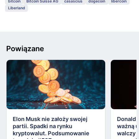
bitcoin
Bitcoin Suisse AG
casascius
dogecoin
libercoin
Liberland
Powiązane
Elon Musk nie założy swojej
Donald 
partii. Spadki na rynku
ważną 
kryptowalut. Podsumowanie
walczy 