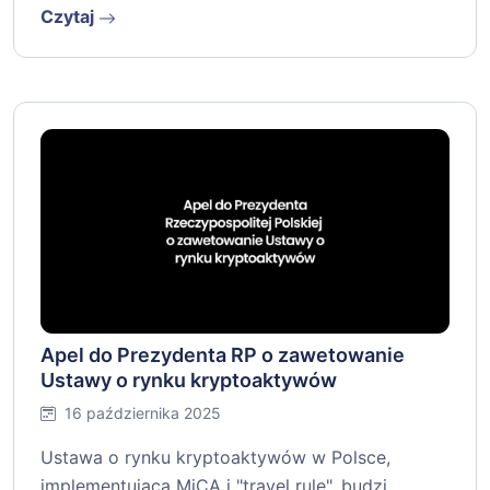
Czytaj
Apel do Prezydenta RP o zawetowanie
Ustawy o rynku kryptoaktywów
16 października 2025
Ustawa o rynku kryptoaktywów w Polsce,
implementująca MiCA i "travel rule", budzi