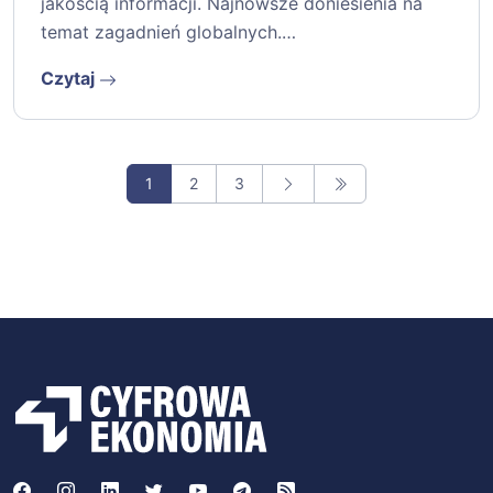
jakością informacji. Najnowsze doniesienia na
temat zagadnień globalnych.…
Czytaj
1
2
3