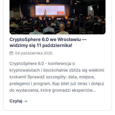
CryptoSphere 6.0 we Wrocławiu —
widzimy się 11 października!
04 października 2025
CryptoSphere 6.0 - konferencja o
kryptowalutach i blockchainie zbliża się wielkimi
krokami! Sprawdź szczegóły: data, miejsce,
prelegenci i program. Kup bilet już teraz i dołącz
do wydarzenia, które gromadzi ekspertów…
Czytaj