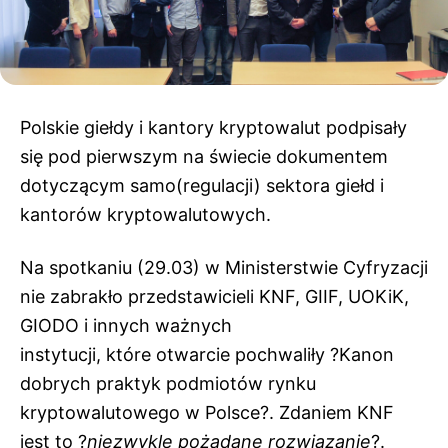
Polskie giełdy i kantory
kryptowalut
podpisały
się pod pierwszym na świecie dokumentem
dotyczącym
samo(
regulacji) sektora giełd i
kantorów
kryptowalutowych
.
Na spotkaniu (29.03) w Ministerstwie Cyfryzacji
nie zabrakło przedstawicieli KNF,
GIIF
, UOKiK,
GIODO i innych ważnych
instytucji, które otwarcie pochwaliły ?Kanon
dobrych praktyk podmiotów rynku
kryptowalutowego
w Polsce?. Zdaniem KNF
jest to ?
niezwykle pożądane rozwiązanie
?.