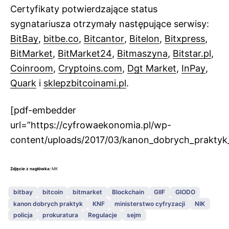
Certyfikaty potwierdzające status
sygnatariusza otrzymały następujące serwisy:
BitBay
,
bitbe.co
,
Bitcantor
,
Bitelon
,
Bitxpress
,
BitMarket
,
BitMarket24
,
Bitmaszyna
,
Bitstar.pl
,
Coinroom
,
Cryptoins.com
,
Dgt Market
,
InPay
,
Quark
i
sklepzbitcoinami.pl
.
[pdf-embedder
url=”https://cyfrowaekonomia.pl/wp-
content/uploads/2017/03/kanon_dobrych_prakty
Zdjęcie z nagłówka:
MK
bitbay
bitcoin
bitmarket
Blockchain
GIIF
GIODO
kanon dobrych praktyk
KNF
ministerstwo cyfryzacji
NIK
policja
prokuratura
Regulacje
sejm