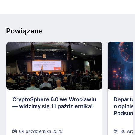
Powiązane
CryptoSphere 6.0 we Wrocławiu
Departa
— widzimy się 11 października!
o opinie
Podsum
04 października 2025
30 wrz