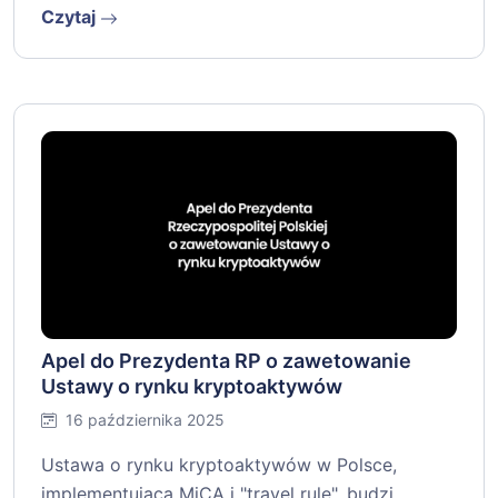
Czytaj
Apel do Prezydenta RP o zawetowanie
Ustawy o rynku kryptoaktywów
16 października 2025
Ustawa o rynku kryptoaktywów w Polsce,
implementująca MiCA i "travel rule", budzi