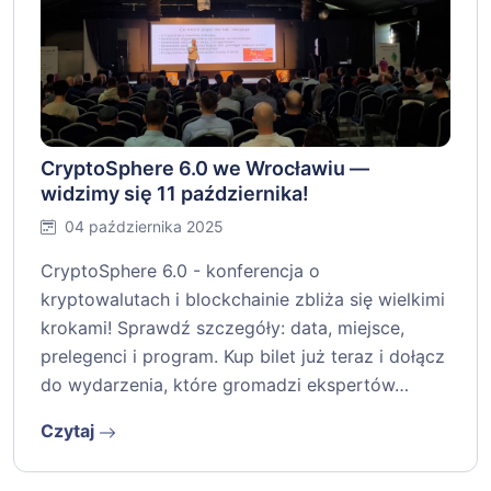
CryptoSphere 6.0 we Wrocławiu —
widzimy się 11 października!
04 października 2025
CryptoSphere 6.0 - konferencja o
kryptowalutach i blockchainie zbliża się wielkimi
krokami! Sprawdź szczegóły: data, miejsce,
prelegenci i program. Kup bilet już teraz i dołącz
do wydarzenia, które gromadzi ekspertów…
Czytaj