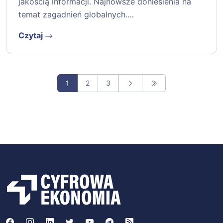
jakością informacji. Najnowsze doniesienia na
temat zagadnień globalnych.…
Czytaj
1
2
3