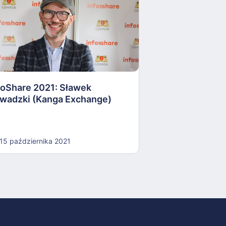
InfoShare 2021
Grzesik (Revolu
foShare 2021: Sławek
15 października 
wadzki (Kanga Exchange)
15 października 2021