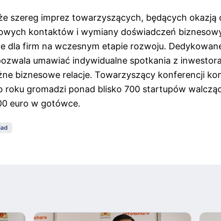
kże szereg imprez towarzyszących, będących okazją 
owych kontaktów i wymiany doświadczeń biznesowy
sce dla firm na wczesnym etapie rozwoju. Dedykowan
zwala umawiać indywidualne spotkania z inwestora
e biznesowe relacje. Towarzyszący konferencji kon
 roku gromadzi ponad blisko 700 startupów walczą
00 euro w gotówce.
iad