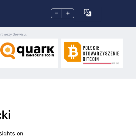
–
+
rtnerzy Serwisu:
ki
sights on