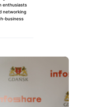
h enthusiasts
nd networking
ech-business