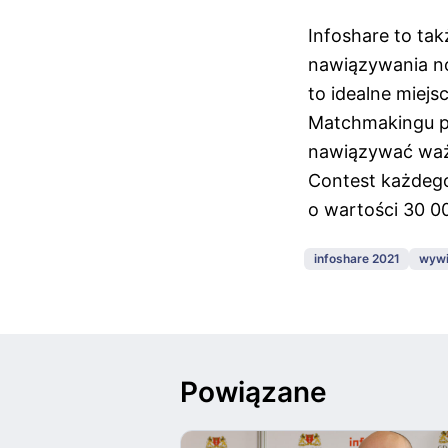
Infoshare to ta
nawiązywania n
to idealne miej
Matchmakingu po
nawiązywać ważn
Contest każdego
o wartości 30 0
infoshare 2021
wyw
Powiązane