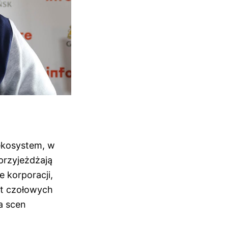
ekosystem, w
przyjeżdżają
e korporacji,
set czołowych
a scen