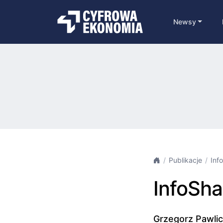
Newsy
Publikacje
Inf
InfoSha
Grzegorz Pawlick