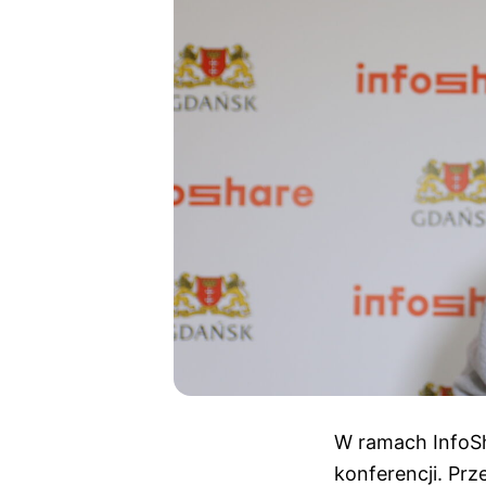
W ramach InfoSh
konferencji. Pr