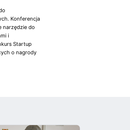
do
ch. Konferencja
e narzędzie do
mi i
kurs Startup
cych o nagrody