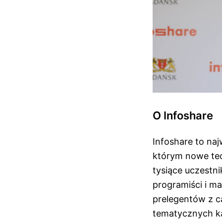
O Infoshare
Infoshare to na
którym nowe tec
tysiące uczestni
programiści i ma
prelegentów z ca
tematycznych k