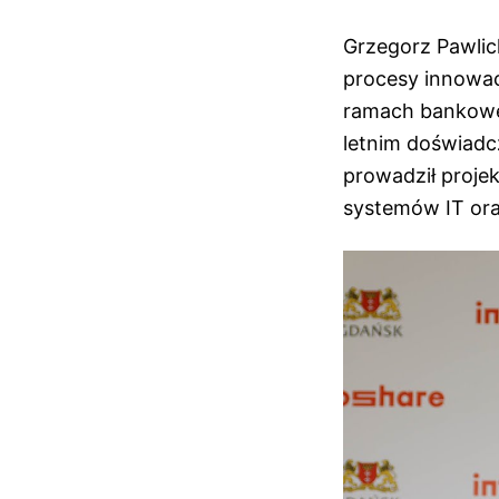
Grzegorz Pawlic
procesy innowac
ramach bankowej
letnim doświadc
prowadził proj
systemów IT ora