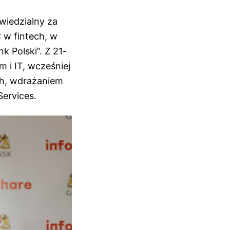
wiedzialny za
 w fintech, w
 Polski”. Z 21-
 i IT, wcześniej
ch, wdrażaniem
ervices.