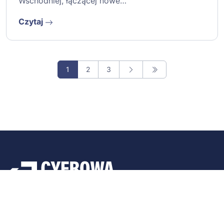
Wschodniej, łączącej nowe…
Czytaj
1
2
3