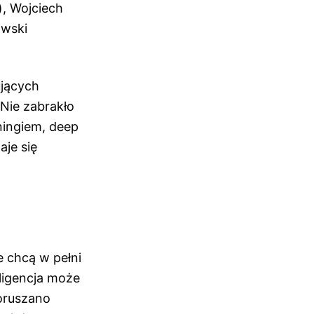
), Wojciech
owski
ujących
 Nie zabrakło
ningiem, deep
aje się
e chcą w pełni
eligencja może
oruszano