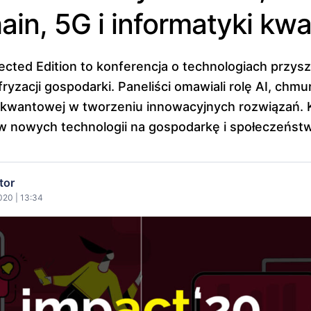
ain, 5G i informatyki kw
cted Edition to konferencja o technologiach przysz
ryzacji gospodarki. Paneliści omawiali rolę AI, chmur
i kwantowej w tworzeniu innowacyjnych rozwiązań. 
w nowych technologii na gospodarkę i społeczeńst
tor
020 | 13:34