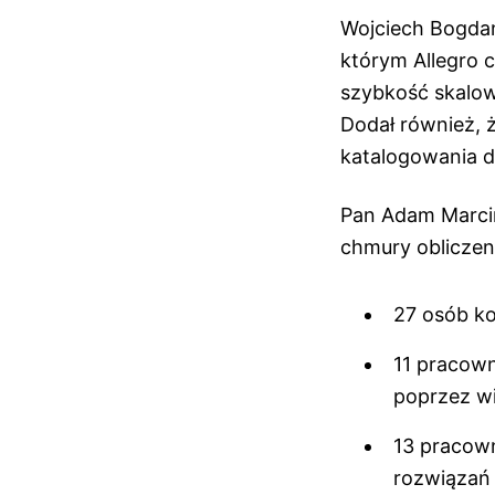
Wojciech Bogdan
którym Allegro c
szybkość skalow
Dodał również, ż
katalogowania 
Pan Adam Marci
chmury obliczen
27 osób ko
11 pracown
poprzez wi
13 pracown
rozwiązań