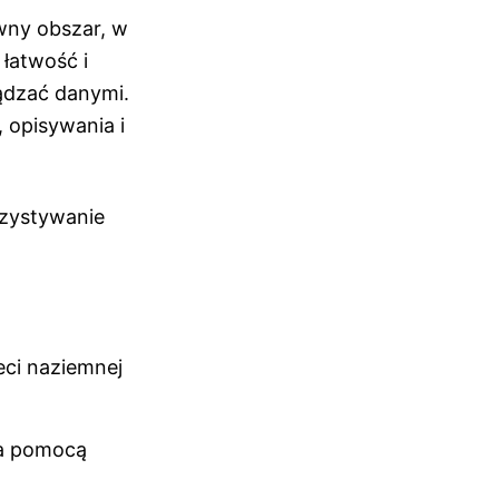
ówny obszar, w
 łatwość i
ądzać danymi.
 opisywania i
rzystywanie
eci naziemnej
za pomocą