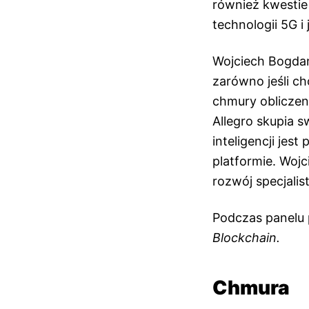
również kwestie
technologii 5G 
Wojciech Bogdan
zarówno jeśli ch
chmury obliczeni
Allegro skupia s
inteligencji jes
platformie. Woj
rozwój specjali
Podczas panelu 
Blockchain.
Chmura