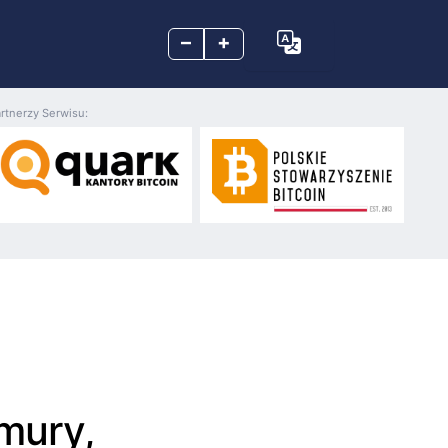
–
+
rtnerzy Serwisu:
mury,