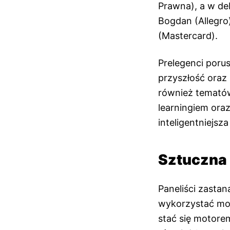
Prawna), a w deb
Bogdan (Allegro
(Mastercard).
Prelegenci porus
przyszłość oraz
również tematów
learningiem oraz
inteligentniejsz
Sztuczna 
Paneliści zastan
wykorzystać możl
stać się motor