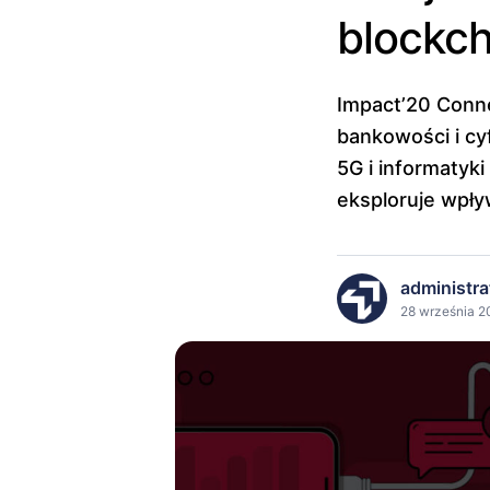
blockch
Impact’20 Conne
bankowości i cyf
5G i informatyk
eksploruje wpły
administra
28 września 2