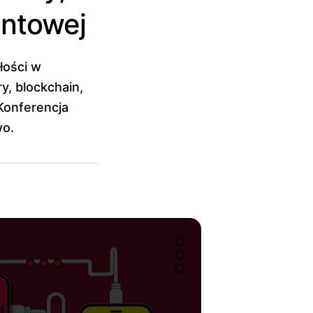
antowej
łości w
y, blockchain,
Konferencja
wo.