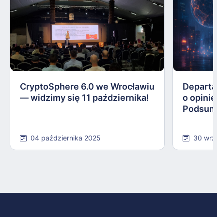
CryptoSphere 6.0 we Wrocławiu
Departa
— widzimy się 11 października!
o opinie
Podsum
04 października 2025
30 wrz