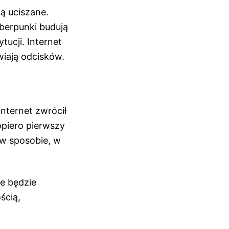
ą uciszane.
yberpunki budują
tucji. Internet
wiają odcisków.
internet zwrócił
opiero pierwszy
 w sposobie, w
e będzie
ścią,