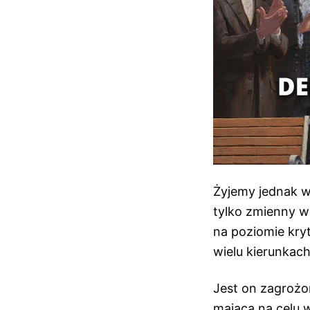
Żyjemy jednak w 
tylko zmienny w 
na poziomie kry
wielu kierunkach
Jest on zagrożon
mająca na celu w