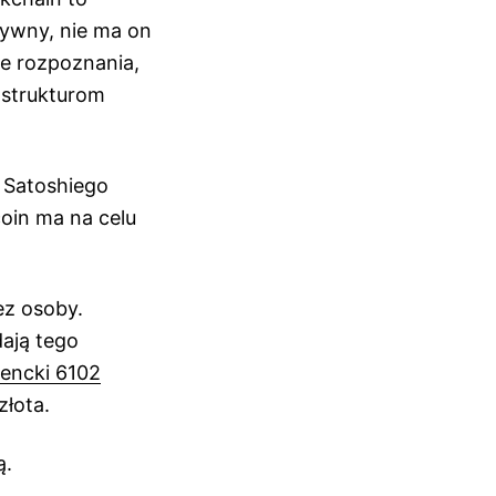
sywny, nie ma on
je rozpoznania,
ę strukturom
 Satoshiego
coin ma na celu
ez osoby.
ają tego
encki 6102
złota.
ą.