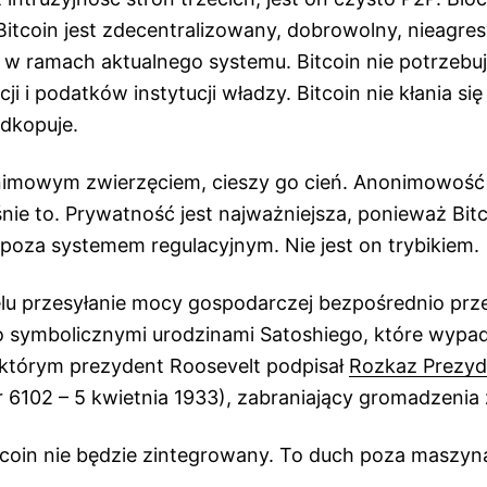
Bitcoin jest zdecentralizowany, dobrowolny, nieagre
a w ramach aktualnego systemu. Bitcoin nie potrzebu
acji i podatków instytucji władzy. Bitcoin nie kłania si
odkopuje.
onimowym zwierzęciem, cieszy go cień. Anonimowość
nie to. Prywatność jest najważniejsza, ponieważ Bit
poza systemem regulacyjnym. Nie jest on trybikiem.
elu przesyłanie mocy gospodarczej bezpośrednio prz
o symbolicznymi urodzinami Satoshiego, które wypad
którym prezydent Roosevelt podpisał
Rozkaz Prezyd
 6102 – 5 kwietnia 1933), zabraniający gromadzenia 
coin nie będzie zintegrowany. To duch poza maszyn