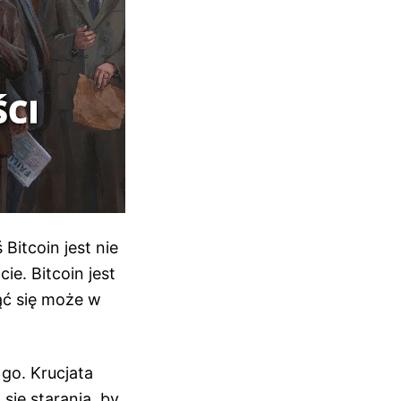
Bitcoin jest nie
ie. Bitcoin jest
ąć się może w
 go. Krucjata
się starania, by