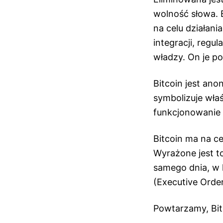
wolność słowa. 
na celu działani
integracji, regul
władzy. On je p
Bitcoin jest an
symbolizuje właś
funkcjonowanie 
Bitcoin ma na c
Wyrażone jest t
samego dnia, w 
(Executive Order
Powtarzamy, Bit