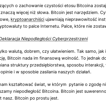
zących o zachowanie czystości etosu Bitcoina zostaj
 znaczą więcej niż słowa. Bitcoin jest narzędziem. C
mowe,
kryptoanarchiści
ujawniają nieprawowitość insty
ryptowaluty to palce Internetu. Palce, które nie zosta
Deklaracja Niepodległości Cyberprzestrzeni
 tylko walutą, dobrem, czy ułatwieniem. Tak samo, jak 
cję, Bitcoin nada im finansową wolność. To jednak d
iana struktury przedsiębiorstwa, sposobu interakcji,
pinie i w sposobie zasilania naszych działań.
 nam kształtować świat, w którym pytanie o zgodę ni
zamy niepodległość Bitcoina. Bitcoin jest suwerenno
t nasz. Bitcoin po prostu jest.