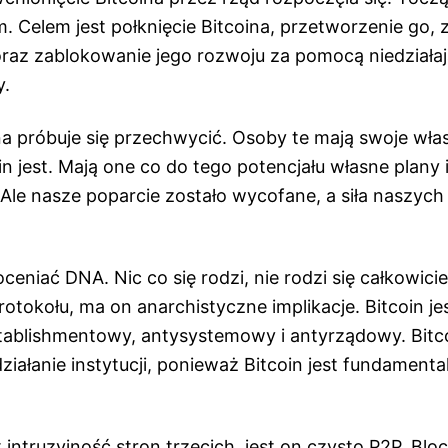
 Celem jest połknięcie Bitcoina, przetworzenie go, 
oraz zablokowanie jego rozwoju za pomocą niedziała
y.
na próbuje się przechwycić. Osoby te mają swoje wła
n jest. Mają one co do tego potencjału własne plany 
 Ale nasze poparcie zostało wycofane, a siła naszych i
oceniać DNA. Nic co się rodzi, nie rodzi się całkowicie
otokołu, ma on anarchistyczne implikacje. Bitcoin je
ablishmentowy, antysystemowy i antyrządowy. Bitc
działanie instytucji, ponieważ Bitcoin jest fundamenta
 intruzyjność stron trzecich, jest on czysto P2P. Blo