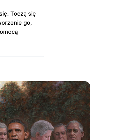
się. Toczą się
worzenie go,
 pomocą