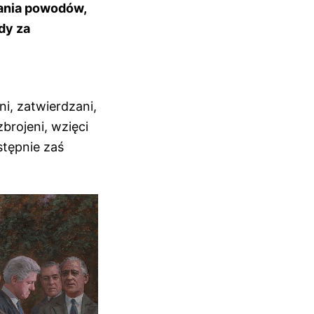
zania powodów,
wdy za
i, zatwierdzani,
brojeni, wzięci
stępnie zaś