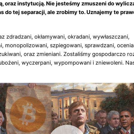
, oraz instytucją. Nie jesteśmy zmuszeni do wylic
as do tej separacji, ale zrobimy to. Uznajemy te pra
raz zdradzani, okłamywani, okradani, wywłaszczani,
 monopolizowani, szpiegowani, sprawdzani, ocenian
zukiwani, oraz zmieniani. Zostaliśmy gospodarczo roz
zubożeni, wyczerpani, wypompowani i zniewoleni. Na