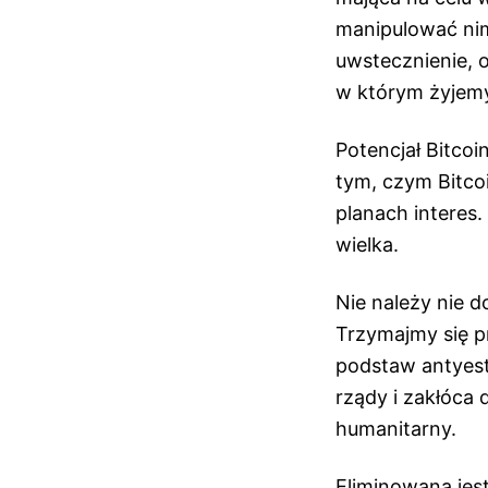
manipulować nim.
uwstecznienie, 
w którym żyjem
Potencjał Bitcoi
tym, czym Bitcoi
planach interes.
wielka.
Nie należy nie d
Trzymajmy się pr
podstaw antyest
rządy i zakłóca 
humanitarny.
Eliminowana jest