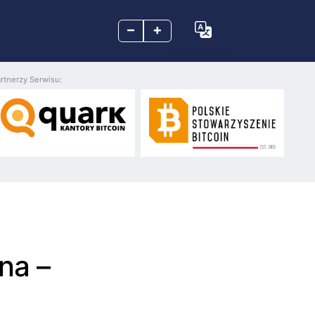
–
+
rtnerzy Serwisu:
na –