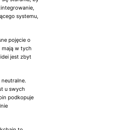
zintegrowanie,
jącego systemu,
sne pojęcie o
i mają w tych
dei jest zbyt
 neutralne.
st u swych
oin podkopuje
lnie
ckchain to