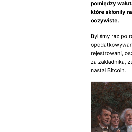
pomiędzy walutą
które skłoniły n
oczywiste.
Byliśmy raz po 
opodatkowywani,
rejestrowani, os
za zakładnika, 
nastał Bitcoin.