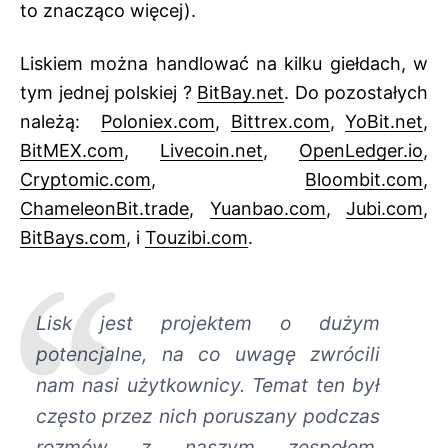
to znacząco więcej).
Liskiem można handlować na kilku giełdach, w
tym jednej polskiej ?
BitBay.net
. Do pozostałych
należą:
Poloniex.com
,
Bittrex.com
,
YoBit.net
,
BitMEX.com
,
Livecoin.net
,
OpenLedger.io
,
Cryptomic.com
,
Bloombit.com
,
ChameleonBit.trade
,
Yuanbao.com
,
Jubi.com
,
BitBays.com
, i
Touzibi.com
.
Lisk jest projektem o dużym
potencjalne, na co uwagę zwrócili
nam nasi użytkownicy. Temat ten był
często przez nich poruszany podczas
rozmów z naszym zespołem.